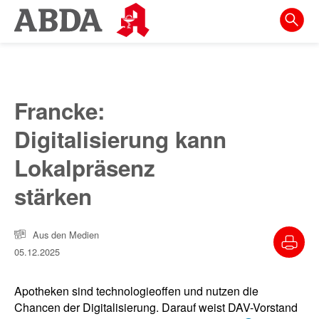
Springe
direkt
zu:
zur
Hauptnavigation
Francke:
zur
Digitalisierung kann
Meta-
Navigation
Lokalpräsenz
zum
stärken
Inhalt
zur
Aus den Medien
Suche
05.12.2025
Apotheken sind technologieoffen und nutzen die
Chancen der Digitalisierung. Darauf weist DAV-Vorstand