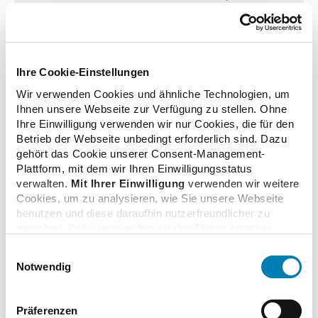
Nutzen für Apotheken
10.07.2026
Ihre Cookie-Einstellungen
BMG stellt Apothekenreform in eigenem Magazin
Wir verwenden Cookies und ähnliche Technologien, um
vor
Ihnen unsere Webseite zur Verfügung zu stellen. Ohne
09.07.2026
Ihre Einwilligung verwenden wir nur Cookies, die für den
Betrieb der Webseite unbedingt erforderlich sind. Dazu
gehört das Cookie unserer Consent-Management-
gematik treibt Modernisierung der
Plattform, mit dem wir Ihren Einwilligungsstatus
Telematikinfrastruktur voran
verwalten.
Mit Ihrer Einwilligung
verwenden wir weitere
23.06.2026
Cookies, um zu analysieren, wie Sie unsere Webseite
benutzen und diese daraufhin nutzerfreundlicher zu
gestalten. Dafür verwenden wir den Dienst etracker.
Dabei werden personenbezogenen Daten wie Ihre IP-
Apotheken Umschau: Strunz wirbt für
Einwilligungsauswahl
Adresse und Ihr Surfverhalten verarbeitet. Mit einem
elektronischen Medikationsplan
Notwendig
Klick auf „Cookies zulassen“ stimmen Sie der
10.06.2026
beschriebenen Verwendung der nicht unbedingt
erforderlichen Cookies zu. Über die Schaltfläche „Nur
Präferenzen
notwendige Cookies verwenden“ können Sie die nicht