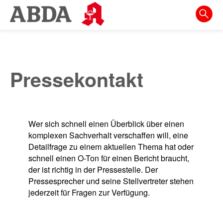
Springe
direkt
zu:
zur
Hauptnavigation
Pressekontakt
zur
Meta-
Navigation
Wer sich schnell einen Überblick über einen
zum
komplexen Sachverhalt verschaffen will, eine
Inhalt
Detailfrage zu einem aktuellen Thema hat oder
schnell einen O-Ton für einen Bericht braucht,
zur
der ist richtig in der Pressestelle. Der
Suche
Pressesprecher und seine Stellvertreter stehen
jederzeit für Fragen zur Verfügung.