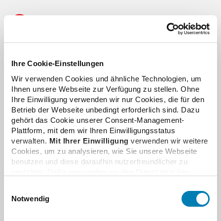
Benjamin Rohrer
Bereichsleiter Kommunikation | Foto
JPG, 2 MB
Ihre Cookie-Einstellungen
Wir verwenden Cookies und ähnliche Technologien, um
Ihnen unsere Webseite zur Verfügung zu stellen. Ohne
Dr. Ursula Sellerberg
Ihre Einwilligung verwenden wir nur Cookies, die für den
Stellv. Pressesprecherin | Foto
Betrieb der Webseite unbedingt erforderlich sind. Dazu
JPG, 2 MB
gehört das Cookie unserer Consent-Management-
Plattform, mit dem wir Ihren Einwilligungsstatus
verwalten.
Mit Ihrer Einwilligung
verwenden wir weitere
Cookies, um zu analysieren, wie Sie unsere Webseite
Christian Splett
benutzen und diese daraufhin nutzerfreundlicher zu
Stellv. Pressesprecher | Foto
gestalten. Dafür verwenden wir den Dienst etracker.
JPG, 2 MB
Dabei werden personenbezogenen Daten wie Ihre IP-
Einwilligungsauswahl
Adresse und Ihr Surfverhalten verarbeitet. Mit einem
Notwendig
Klick auf „Cookies zulassen“ stimmen Sie der
beschriebenen Verwendung der nicht unbedingt