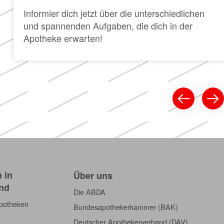
Informier dich jetzt über die unterschiedlichen
und spannenden Aufgaben, die dich in der
Apotheke erwarten!
 in
Über uns
nd
Die ABDA
Apotheken
Bundesapothekerkammer (BAK)
Deutscher Apothekerverband (DAV)