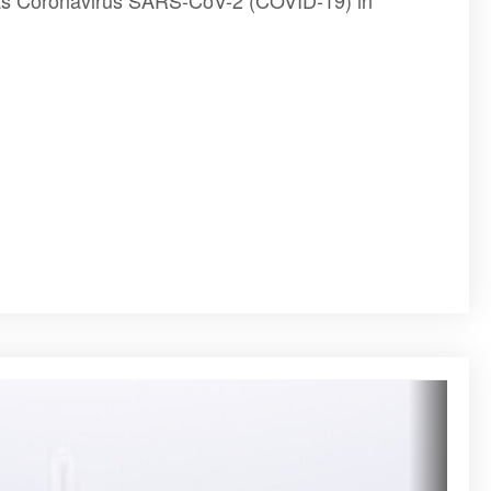
das Coronavirus SARS-CoV-2 (COVID-19) in
sion