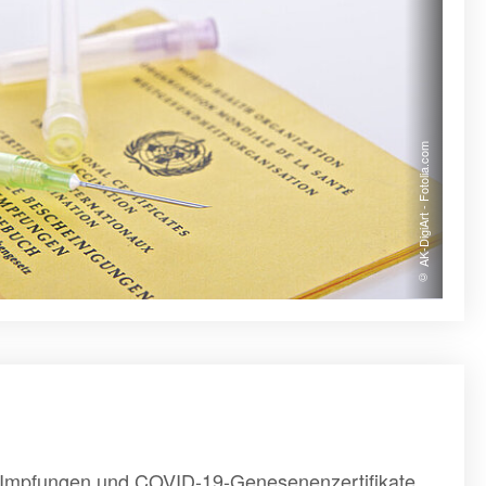
© AK-DigiArt - Fotolia.com
19-Impfungen und COVID-19-Genesenenzertifikate