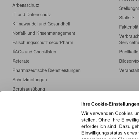
Arbeitsschutz
Stellung
IT und Datenschutz
Statistik
Klimawandel und Gesundheit
Faktenblä
Notfall- und Krisenmanagement
Verbrauch
Fälschungsschutz securPharm
Servicet
FAQs und Checklisten
Publikati
Referate
Bildservic
Pharmazeutische Dienstleistungen
Veranstal
Schutzimpfungen
Berufsausübung
Fort- und Weiterbildung
Ihre Cookie-Einstellunge
Kampagneninformationen
Wir verwenden Cookies un
Einschreibeformulare
stellen. Ohne Ihre Einwill
ABDA DatenHub
erforderlich sind. Dazu g
Einwilligungsstatus verwa
ABDA-Datenpanel