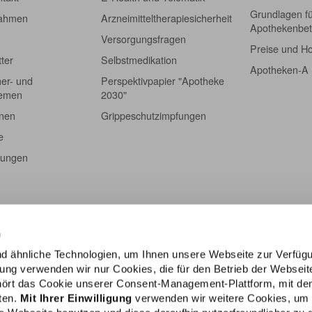
Grundlagen f
nahmen
Arzneimitteltherapiesicherheit
Apothekenbet
Versorgungsfragen
Preise und H
tter
Selbstmedikation
Apotheken-A
er- und
Perspektivpapier "Apotheke
hemen
2030"
onen
Grippeschutzimpfungen
e
tungen
n
d ähnliche Technologien, um Ihnen unsere Webseite zur Verfüg
igung verwenden wir nur Cookies, die für den Betrieb der Webseit
ehört das Cookie unserer Consent-Management-Plattform, mit de
lten.
Mit Ihrer Einwilligung
verwenden wir weitere Cookies, um