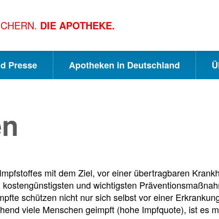
ICHERN.
DIE APOTHEKE.
nd Presse
Apotheken in Deutschland
Ü
S
S
S
en
c
u
e
h
c
i
mpfstoffes mit dem Ziel, vor einer übertragbaren Krankhe
 kostengünstigsten und wichtigsten Präventionsmaß­nah
n
h
t
fte schützen nicht nur sich selbst vor einer Erkrankung
hend viele Menschen geimpft (hohe Impfquote), ist es m