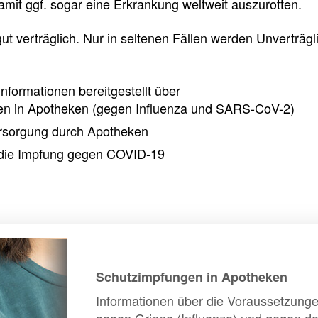
e
e
e
mit ggf. sogar eine Erkrankung weltweit auszurotten.
l
t
ut ver­träg­lich. Nur in seltenen Fällen werden Unverträ
l
e
nformationen bereitgestellt über
z
i
en in Apotheken (gegen Influenza und SARS-CoV-2)
versorgung durch Apotheken
u
l
r die Impfung gegen COVID-19
g
e
r
n
i
Schutzimpfungen in Apotheken
Schutzimpfungen
f
Informationen über die Voraussetzung