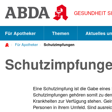
Springe
direkt
GESUNDHEIT S
zu:
zur
Hauptnavigation
Für Apotheker
Themen
Aktuelles u
zur
Für Apotheker
Schutzimpfungen
Meta-
Navigation
Schutzimpfung
zum
Inhalt
zur
Eine Schutzimpfung ist die Gabe eines I
Suche
Schutzimpfungen gehören somit zu den
Krankheiten zur Verfügung stehen. Geimp
Personen in ihrem Umfeld. Sind ausreic