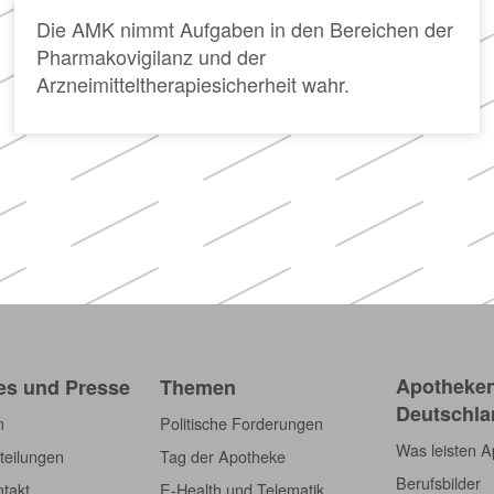
Die AMK nimmt Aufgaben in den Bereichen der
Pharmakovigilanz und der
Arzneimitteltherapiesicherheit wahr.
Apotheken
es und Presse
Themen
Deutschla
m
Politische Forderungen
Was leisten 
teilungen
Tag der Apotheke
Berufsbilder
takt
E-Health und Telematik