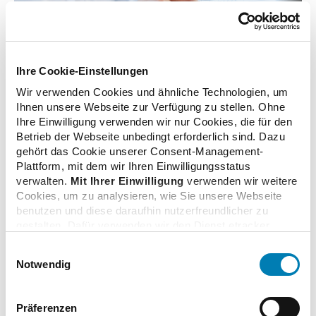
Ihre Cookie-Einstellungen
© ABDA
Wir verwenden Cookies und ähnliche Technologien, um
Ihnen unsere Webseite zur Verfügung zu stellen. Ohne
Ihre Einwilligung verwenden wir nur Cookies, die für den
Betrieb der Webseite unbedingt erforderlich sind. Dazu
gehört das Cookie unserer Consent-Management-
Plattform, mit dem wir Ihren Einwilligungsstatus
verwalten.
Mit Ihrer Einwilligung
verwenden wir weitere
Weitere Informationen
Cookies, um zu analysieren, wie Sie unsere Webseite
benutzen und diese daraufhin nutzerfreundlicher zu
gestalten. Dafür verwenden wir den Dienst etracker.
Berichte
Dabei werden personenbezogenen Daten wie Ihre IP-
Einwilligungsauswahl
Adresse und Ihr Surfverhalten verarbeitet. Mit einem
Notwendig
Klick auf „Cookies zulassen“ stimmen Sie der
beschriebenen Verwendung der nicht unbedingt
erforderlichen Cookies zu. Über die Schaltfläche „Nur
Präferenzen
Erprobung eines Medikationsplans in der Praxis
notwendige Cookies verwenden“ können Sie die nicht