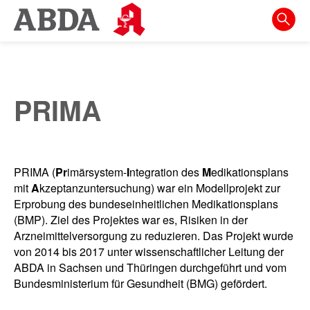
Springe
direkt
zu:
zur
Hauptnavigation
PRIMA
zur
Meta-
Navigation
PRIMA (
Pr
imärsystem-
I
ntegration des
M
edikationsplans
zum
mit
A
kzeptanzuntersuchung) war ein Modellprojekt zur
Inhalt
Erprobung des bundeseinheitlichen Medikationsplans
(BMP). Ziel des Projektes war es, Risiken in der
zur
Arzneimittelversorgung zu reduzieren. Das Projekt wurde
Suche
von 2014 bis 2017 unter wissenschaftlicher Leitung der
ABDA in Sachsen und Thüringen durchgeführt und vom
Bundesministerium für Gesundheit (BMG) gefördert.