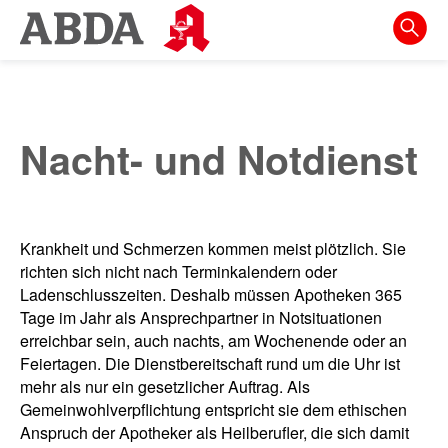
Springe
direkt
zu:
zur
Hauptnavigation
Nacht- und Notdienst
zur
Meta-
Navigation
Krankheit und Schmerzen kommen meist plötzlich. Sie
zum
richten sich nicht nach Terminkalendern oder
Inhalt
Ladenschlusszeiten. Deshalb müssen Apotheken 365
Tage im Jahr als Ansprechpartner in Notsituationen
zur
erreichbar sein, auch nachts, am Wochenende oder an
Suche
Feiertagen. Die Dienstbereitschaft rund um die Uhr ist
mehr als nur ein gesetzlicher Auftrag. Als
Gemeinwohlverpflichtung entspricht sie dem ethischen
Anspruch der Apotheker als Heilberufler, die sich damit