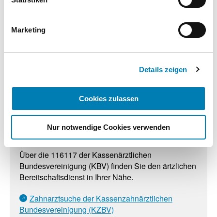
einstellen. Sie können Ihre Einwilligung jederzeit mit
Wirkung für die Zukunft widerrufen. Weitere
Informationen finden Sie in unseren
Marketing
Datenschutzhinweisen.
Weitere Informationen
Impressum
Details zeigen
Links
Cookies zulassen
Apothekennotdienstfinder 22833 auf aponet.de
116117 - Ärztlicher Bereitschaftsdienst der
Nur notwendige Cookies verwenden
Kassenärztlichen Bundesvereinigung (KBV)
Über die 116117 der Kassenärztlichen
Bundesvereinigung (KBV) finden Sie den ärtzlichen
Bereitschaftsdienst in Ihrer Nähe.
Zahnarztsuche der Kassenzahnärztlichen
Bundesvereinigung (KZBV)