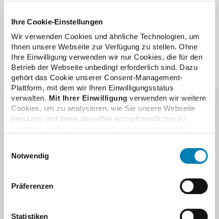
ABDA – Bundesvereinigung Deutscher
Apothekerverbände. Zu den Inhalten zählen u. a.
Ihre Cookie-Einstellungen
Informationen der Arzneimittelkommission der Deutschen
Apotheker (AMK), Fachreferate und andere
Wir verwenden Cookies und ähnliche Technologien, um
Arbeitsmaterialien.
Ihnen unsere Webseite zur Verfügung zu stellen. Ohne
Ihre Einwilligung verwenden wir nur Cookies, die für den
Betrieb der Webseite unbedingt erforderlich sind. Dazu
gehört das Cookie unserer Consent-Management-
Plattform, mit dem wir Ihren Einwilligungsstatus
verwalten.
Mit Ihrer Einwilligung
verwenden wir weitere
Cookies, um zu analysieren, wie Sie unsere Webseite
Anmelden
benutzen und diese daraufhin nutzerfreundlicher zu
Bitte geben Sie Ihren Benutzernamen und Ihr
gestalten. Dafür verwenden wir den Dienst etracker.
Dabei werden personenbezogenen Daten wie Ihre IP-
Passwort ein
Einwilligungsauswahl
Adresse und Ihr Surfverhalten verarbeitet. Mit einem
Notwendig
Benutzername
Klick auf „Cookies zulassen“ stimmen Sie der
beschriebenen Verwendung der nicht unbedingt
erforderlichen Cookies zu. Über die Schaltfläche „Nur
Präferenzen
Passwort
notwendige Cookies verwenden“ können Sie die nicht
unbedingt erforderlichen Cookies ablehnen oder über die
unteren Regler Ihre persönlichen Bedürfnisse individuell
Statistiken