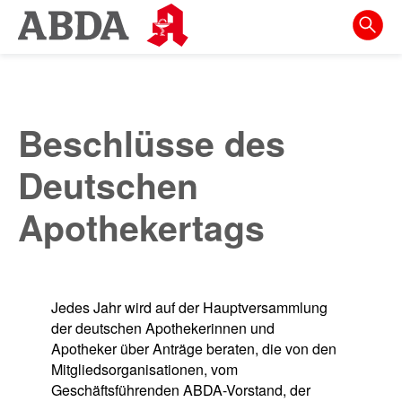
Springe
direkt
zu:
zur
Hauptnavigation
Beschlüsse des
zur
Meta-
Deutschen
Navigation
Apothekertags
zum
Inhalt
zur
Jedes Jahr wird auf der Hauptversammlung
Suche
der deutschen Apothekerinnen und
Apotheker über Anträge beraten, die von den
Mitgliedsorganisationen, vom
Geschäftsführenden ABDA-Vorstand, der