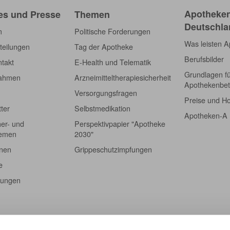
Apotheken
es und Presse
Themen
Deutschla
m
Politische Forderungen
Was leisten 
teilungen
Tag der Apotheke
Berufsbilder
takt
E-Health und Telematik
Grundlagen f
nahmen
Arzneimitteltherapiesicherheit
Apothekenbet
Versorgungsfragen
Preise und H
tter
Selbstmedikation
Apotheken-A
er- und
Perspektivpapier "Apotheke
hemen
2030"
onen
Grippeschutzimpfungen
e
tungen