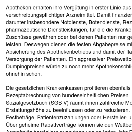
Apotheken erhalten ihre Vergütung in erster Linie au
verschreibungspflichtiger Arzneimittel. Damit finanzie
darunter insbesondere Notdienste, Botendienste, Rez
pharmazeutische Dienstleistungen, für die die Kranke
Zuschüsse gewähren oder bei denen Patienten nur ge
leisten. Deswegen dienen die festen Abgabepreise mi
Absicherung des Apothekenbetriebs und damit der f
Versorgung der Patienten. Ein aggressiver Preiswett
Dumpingpreisen würde zu noch mehr Apothekenschli
ohnehin schon.
Die gesetzlichen Krankenkassen profitieren ebenfalls 
Rezeptabrechnung von bundeseinheitlichen Preisen.
Sozialgesetzbuch (SGB V) räumt ihnen zahlreiche Mög
Erstattungshöhe zu beeinflussen oder zu reduzieren
Festbeträge, Patientenzuzahlungen oder Hersteller-
Über geheime Rabattverträge können sie den Wettb
Arzneimittelherstellern ausnutzen und so jedes Jahr 