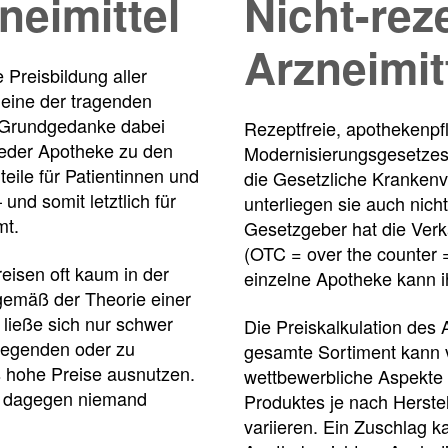
neimittel
Nicht-rez
f
Arzneimit
 Preisbildung aller
Tauchen
t eine der tragenden
Sie
 Grundgedanke dabei
Rezeptfreie, apothekenpfli
direkt
 jeder Apotheke zu den
Modernisierungsgesetzes 
ein
ile für Patientinnen und
die Gesetzliche Kranken
und somit letztlich für
unterliegen sie auch nic
mt.
Gesetzgeber hat die Verk
(OTC = over the counter 
Leitlinien
Berichtsbogen-
eisen oft kaum in der
einzelne Apotheke kann ih
Formulare der
Leitlinien
 gemäß der Theorie einer
und
Arzneimittelkommis
 ließe sich nur schwer
Die Preiskalkulation des
Arbeitshilfen
Meldung
Gegenden oder zu
gesamte Sortiment kann v
der
von
 hohe Preise ausnutzen.
Bundesapothekerkammer
wettbewerbliche Aspekte 
unerwünschten
h dagegen niemand
Produktes je nach Herste
Arzneimittelwirkungen
und
variieren. Ein Zuschlag 
Qualitätsmängeln