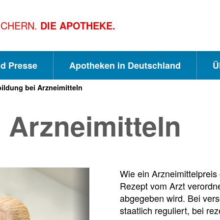
ICHERN.
DIE APOTHEKE.
nd Presse
Apotheken in Deutschland
Ü
ildung bei Arzneimitteln
S
S
S
 Arzneimitteln
c
u
e
h
c
i
Wie ein Arzneimittelpreis
Rezept vom Arzt verordne
n
h
t
abgegeben wird. Bei versc
staatlich reguliert, bei re