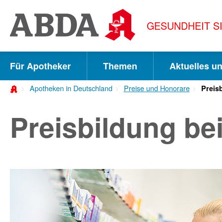
Springe
direkt
GESUNDHEIT S
zu:
zur
Hauptnavigation
Für Apotheker
Themen
Aktuelles u
zur
Apotheken in Deutschland
Preise und Honorare
Preisb
Meta-
Navigation
Preisbildung bei
zum
Inhalt
zur
Suche