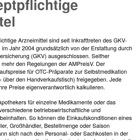
eptpflichtige
tel
chtige Arzneimittel sind seit Inkrafttreten des GKV-
im Jahr 2004 grundsätzlich von der Erstattung durch
versicherung (GKV) ausgeschlossen. Seither
ht mehr den Regelungen der AMPreisV. Der
aufspreise für OTC-Präparate zur Selbstmedikation
= über den Handverkaufstisch) freigegeben. Jede
re Preise eigenverantwortlich kalkulieren.
sion
 Apothekers für einzelne Medikamente oder das
erschiedene betriebswirtschaftliche und
beinhalten. So können die Einkaufskonditionen eines
ller, Großhändler, Bestellmenge oder Saison
kann sich nach den Personal- oder Sachkosten in der