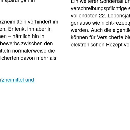
Ein weiterer Sonderfall u
Meldung zum
in
verschreibungspflichtige 
der
Apothekenverzeichnis
Apotheke
vollendeten 22. Lebensjah
und Beitrittserklärung
rzneimitteln verhindert im
genauso wie nicht-rezeptp
zum Rahmenvertrag
. Er lenkt ihn aber in
werden. Auch die eigentlic
Hier
en – nämlich hin in
können für Versicherte b
finden
ttbewerbs zwischen den
elektronischen Rezept ve
Sie
FAQ
tteln normalerweise die
u.
„Cannabisgesetz“
a.
sicherten davon mehr als
Häufig
den
gestellte
Rahmenvertrag
Fragen
über
rzneimittel und
und
die
Antworten
Arzneimittelversorgung
zu
sowie
den
die
Neuerungen
TI-
des
Vereinbarung.
sog.
„Cannabisgesetzes“
(für