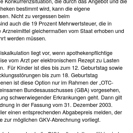
ie Konkurrenzsituation, die durch das Angebot und die
heken bestimmt wird, kann die eigene
ssen. Nicht zu vergessen beim
ind auch die 19 Prozent Mehrwertsteuer, die in
e Arzneimittel gleichermaßen vom Staat erhoben und
hrt werden müssen.
iskalkulation liegt vor, wenn apothekenpflichtige
ise vom Arzt per elektronischem Rezept zu Lasten
. Für Kinder ist dies bis zum 12. Geburtstag sowie
icklungsstörungen bis zum 18. Geburtstag
enen ist diese Option nur im Rahmen der „OTC-
einsamen Bundesausschusses (GBA) vorgesehen,
ung schwerwiegender Erkrankungen geht. Dann gilt
ordnung in der Fassung vom 31. Dezember 2003.
ller einen entsprechenden Abgabepreis melden, der
e zur möglichen GKV-Abrechnung vorliegt.