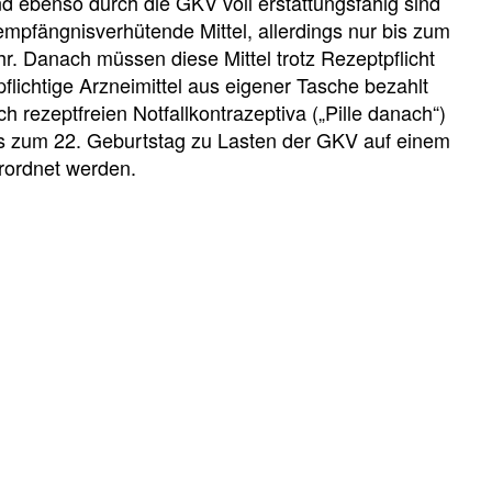
nd ebenso durch die GKV voll erstattungsfähig sind
empfängnisverhütende Mittel, allerdings nur bis zum
r. Danach müssen diese Mittel trotz Rezeptpflicht
flichtige Arzneimittel aus eigener Tasche bezahlt
h rezeptfreien Notfallkontrazeptiva („Pille danach“)
is zum 22. Geburtstag zu Lasten der GKV auf einem
rordnet werden.