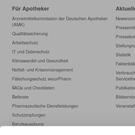
Für Apotheker
Aktuell
Arzneimittelkommission der Deutschen Apotheker
Newsroo
(AMK)
Pressemit
Qualitätssicherung
Pressekon
Arbeitsschutz
Stellung
IT und Datenschutz
Statistik
Klimawandel und Gesundheit
Faktenblä
Notfall- und Krisenmanagement
Verbrauch
Fälschungsschutz securPharm
Servicet
FAQs und Checklisten
Publikati
Referate
Bildservic
Pharmazeutische Dienstleistungen
Veranstal
Schutzimpfungen
Berufsausübung
Fort- und Weiterbildung