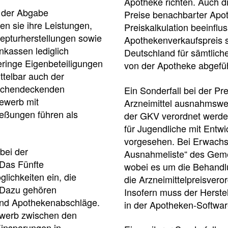
Apotheke richten. Auch d
s der Abgabe
Preise benachbarter Apot
Pharmazeutische
ren sie ihre Leistungen,
Preiskalkulation beeinflu
Dienstleistungen
epturherstellungen sowie
Apothekenverkaufspreis s
Apothekenteams
nkassen lediglich
Deutschland für sämtlich
AMK-
können
ringe Eigenbeteiligungen
von der Apotheke abgefü
sich
Nachrichten
ttelbar auch der
auf
Informationen
Themenseiten
lächendeckenden
Ein Sonderfall bei der Pre
der
über
bewerb mit
Institutionen,
Arzneimittel ausnahmswe
die
Behörden
eßungen führen als
der GKV verordnet werden
vereinbarten
und
pharmazeutischen
für Jugendliche mit Entw
Hersteller
Dienstleistungen
vorgesehen. Bei Erwachs
und
bei der
Ausnahmeliste“ des Gem
die
 Das Fünfte
wobei es um die Behandl
Rahmenbedingungen
lichkeiten ein, die
informieren.
die Arzneimittelpreisver
Arbeitsschutz
. Dazu gehören
Insofern muss der Herste
 und Apothekenabschläge.
Informationen
in der Apotheken-Softwar
zum
ewerb zwischen den
Arbeitsschutz
Einsparungen in