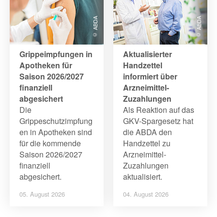
D
© ABDA
© ABDA
A
S
Grippeimpfungen in
Aktualisierter
Apotheken für
Handzettel
e
Saison 2026/2027
informiert über
finanziell
Arzneimittel-
abgesichert
Zuzahlungen
i
Die
Als Reaktion auf das
Grippeschutzimpfung
GKV-Spargesetz hat
t
en in Apotheken sind
die ABDA den
für die kommende
Handzettel zu
e
Saison 2026/2027
Arzneimittel-
finanziell
Zuzahlungen
abgesichert.
aktualisiert.
05. August 2026
04. August 2026