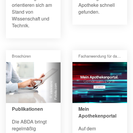
orientieren sich am
Apotheke schnell
Stand von
gefunden.
Wissenschaft und
Technik.
Broschüren
Fachanwendung für das E-Rezept
©
vi
si
v
a
s
n
c
-
F
o
t
oli
a
.
c
o
m
Publikationen
Mein
Apothekenportal
Die ABDA bringt
regelmäßig
Auf dem