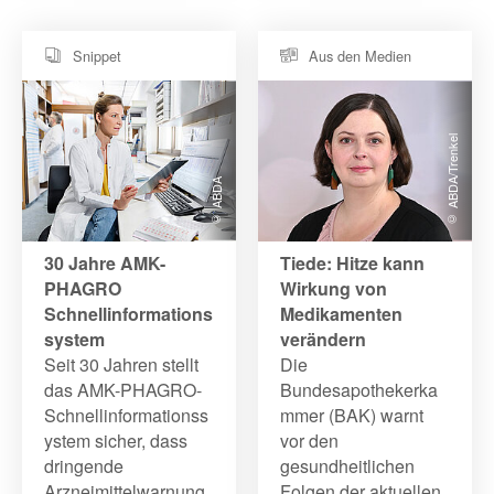
Snippet
Aus den Medien
© ABDA/Trenkel
© ABDA
30 Jahre AMK-
Tiede: Hitze kann
PHAGRO
Wirkung von
Schnellinformations
Medikamenten
system
verändern
Seit 30 Jahren stellt
Die
das AMK-PHAGRO-
Bundesapothekerka
Schnellinformationss
mmer (BAK) warnt
ystem sicher, dass
vor den
dringende
gesundheitlichen
Arzneimittelwarnung
Folgen der aktuellen