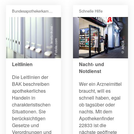
Bundesapothekerkammer
Schnelle Hilfe
©
©
l
e
n
t
s
ni
k
ol
ai
-
F
o
t
oli
a
.
c
o
e
m
© ABDA
Leitlinien
Nacht- und
Notdienst
Die Leitlinien der
BAK beschreiben
Wer ein Arzneimittel
apothekerliches
braucht, will es
Handeln in
schnell haben, egal
charakteristischen
ob tagsüber oder
Situationen. Sie
nachts. Mit dem
berücksichtigen
Apothekenfinder
Gesetze und
22833 ist die
Verordnungen und
nächste geöffnete