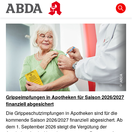
Springe
direkt
zu:
W
Wichtige
zur
i
Informationen
Hauptnavigation
zu
l
Abda
zur
Meta-
l
Navigation
k
zum
© ABDA
Inhalt
o
zur
Grippeimpfungen in Apotheken für Saison 2026/2027
m
Suche
finanziell abgesichert
Die Grippeschutzimpfungen in Apotheken sind für die
m
kommende Saison 2026/2027 finanziell abgesichert. Ab
dem 1. September 2026 steigt die Vergütung der