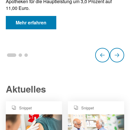
e
Apotheken für die Hauptleistung um 3,0 Prozent auf
11,00 Euro.
n
Mehr erfahren
a
u
f
vorheri
näc
d
Slide
Sli
e
Aktuelles
r
A
Snippet
Snippet
B