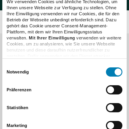
Wir verwenden Cookies und ähnliche Technologien, um
Ihnen unsere Webseite zur Verfügung zu stellen. Ohne
Ihre Einwilligung verwenden wir nur Cookies, die für den
Betrieb der Webseite unbedingt erforderlich sind. Dazu
gehört das Cookie unserer Consent-Management-
Plattform, mit dem wir Ihren Einwilligungsstatus
verwalten.
Mit Ihrer Einwilligung
verwenden wir weitere
Cookies, um zu analysieren, wie Sie unsere Webseite
benutzen und diese daraufhin nutzerfreundlicher zu
gestalten. Dafür verwenden wir den Dienst etracker.
Mitglieder Login
Dabei werden personenbezogenen Daten wie Ihre IP-
Einwilligungsauswahl
Adresse und Ihr Surfverhalten verarbeitet. Mit einem
Notwendig
Klick auf „Cookies zulassen“ stimmen Sie der
Der Mitgliederbereich ist zugriffsgeschützt. Er enthält
beschriebenen Verwendung der nicht unbedingt
besondere Fachinformationen für Apothekerinnen und
erforderlichen Cookies zu. Über die Schaltfläche „Nur
Apotheker sowie für die Mitgliedsorganisationen der
Präferenzen
notwendige Cookies verwenden“ können Sie die nicht
ABDA – Bundesvereinigung Deutscher
unbedingt erforderlichen Cookies ablehnen oder über die
Apothekerverbände. Zu den Inhalten zählen u. a.
unteren Regler Ihre persönlichen Bedürfnisse individuell
Statistiken
Informationen der Arzneimittelkommission der Deutschen
einstellen. Sie können Ihre Einwilligung jederzeit mit
Apotheker (AMK), Fachreferate und andere
Wirkung für die Zukunft widerrufen. Weitere
Arbeitsmaterialien.
Informationen finden Sie in unseren
Marketing
Datenschutzhinweisen.