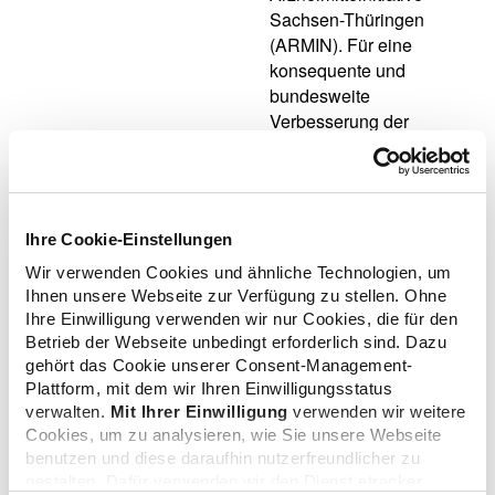
Sachsen-Thüringen
(ARMIN). Für eine
konsequente und
bundesweite
Verbesserung der
Situation von Patienten
mit Polymedikation ist
aber der Gesetzgeber
gefordert. Nur er kann
Ihre Cookie-Einstellungen
dafür sorgen, dass
gesetzlich
Wir verwenden Cookies und ähnliche Technologien, um
Ihnen unsere Webseite zur Verfügung zu stellen. Ohne
Krankenversicherte, die
Ihre Einwilligung verwenden wir nur Cookies, die für den
dauerhaft mehrere
Betrieb der Webseite unbedingt erforderlich sind. Dazu
Arzneimittel gleichzeitig
gehört das Cookie unserer Consent-Management-
einnehmen, einen
Plattform, mit dem wir Ihren Einwilligungsstatus
Rechtsanspruch auf
verwalten.
Mit Ihrer Einwilligung
verwenden wir weitere
pharmazeutische
Cookies, um zu analysieren, wie Sie unsere Webseite
Dienstleistungen
benutzen und diese daraufhin nutzerfreundlicher zu
erhalten, die eine
gestalten. Dafür verwenden wir den Dienst etracker.