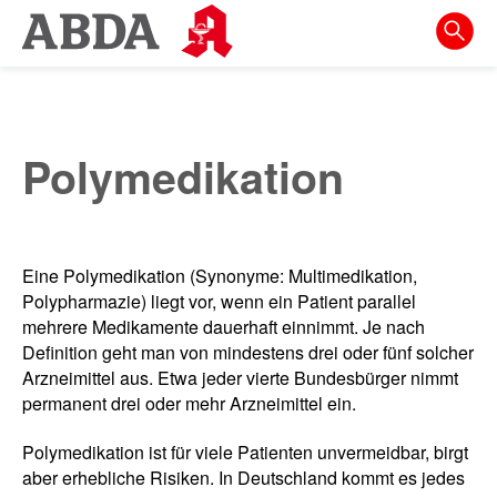
Springe
direkt
zu:
zur
Hauptnavigation
Polymedikation
zur
Meta-
Navigation
Eine Polymedikation (Synonyme: Multimedikation,
zum
Polypharmazie) liegt vor, wenn ein Patient parallel
Inhalt
mehrere Medikamente dauerhaft einnimmt. Je nach
Definition geht man von mindestens drei oder fünf solcher
zur
Arzneimittel aus. Etwa jeder vierte Bundesbürger nimmt
Suche
permanent drei oder mehr Arzneimittel ein.
Polymedikation ist für viele Patienten unvermeidbar, birgt
aber erhebliche Risiken. In Deutschland kommt es jedes