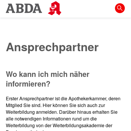
Springe
direkt
zu:
zur
Hauptnavigation
Ansprechpartner
zur
Meta-
Navigation
Wo kann ich mich näher
zum
informieren?
Inhalt
zur
Erster Ansprechpartner ist die Apothekerkammer, deren
Suche
Mitglied Sie sind. Hier können Sie sich auch zur
Weiterbildung anmelden. Darüber hinaus erhalten Sie
alle notwendigen Informationen rund um die
Weiterbildung von der Weiterbildungsakademie der