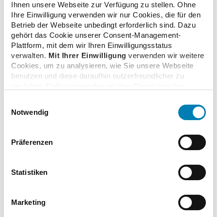
Ihnen unsere Webseite zur Verfügung zu stellen. Ohne
Ihre Einwilligung verwenden wir nur Cookies, die für den
LAK Thüringen
Betrieb der Webseite unbedingt erforderlich sind. Dazu
gehört das Cookie unserer Consent-Management-
Plattform, mit dem wir Ihren Einwilligungsstatus
Sächsische LAK
verwalten.
Mit Ihrer Einwilligung
verwenden wir weitere
Cookies, um zu analysieren, wie Sie unsere Webseite
benutzen und diese daraufhin nutzerfreundlicher zu
gestalten. Dafür verwenden wir den Dienst etracker.
Dabei werden personenbezogenen Daten wie Ihre IP-
Einwilligungsauswahl
Die
Adresse und Ihr Surfverhalten verarbeitet. Mit einem
Notwendig
Klick auf „Cookies zulassen“ stimmen Sie der
Weiterbildungsakademie
beschriebenen Verwendung der nicht unbedingt
erforderlichen Cookies zu. Über die Schaltfläche „Nur
Präferenzen
der
notwendige Cookies verwenden“ können Sie die nicht
unbedingt erforderlichen Cookies ablehnen oder über die
Bundesapothekerkammer
unteren Regler Ihre persönlichen Bedürfnisse individuell
Statistiken
einstellen. Sie können Ihre Einwilligung jederzeit mit
Wirkung für die Zukunft widerrufen. Weitere
Unter dem Aspekt einer bundesweit möglichst
Informationen finden Sie in unseren
Marketing
einheitlichen Weiterbildung wurde 1988 die
Datenschutzhinweisen.