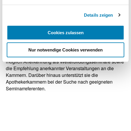
Weiterbildungsakademie der Bundesapothekerkammer
Impressum
gegründet. Als zentrale Koordinations- und
Informationsstelle gehören zu ihren Aufgaben die
Details zeigen
Förderung des Informationsflusses und
Erfahrungsaustausches zwischen den einzelnen
Cookies zulassen
Kammern, die Betreuung der Weiterbildungsgremien der
Bundesapothekerkammer, die kammerübergreifende
Koordination von Weiterbildungsseminaren, die Prüfung
Nur notwendige Cookies verwenden
von Veranstaltungen anderer Organisationen auf eine
möglich Anerkennung als Weiterbildungsseminare sowie
die Empfehlung anerkannter Veranstaltungen an die
Kammern. Darüber hinaus unterstützt sie die
Apothekerkammern bei der Suche nach geeigneten
Seminarreferenten.