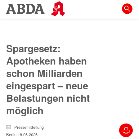
Springe
direkt
zu:
zur
Hauptnavigation
Spargesetz:
zur
Apotheken haben
Meta-
Navigation
schon Milliarden
zum
eingespart – neue
Inhalt
Belastungen nicht
zur
möglich
Suche
Pressemitteilung
Berlin,
18.06.2026