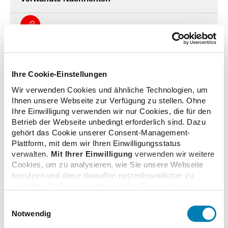
ABDA freut sich auf Zusammenarbeit mit
Gesundheitsminister Dr. Carsten Linnemann
29.07.2026
Ihre Cookie-Einstellungen
Wir verwenden Cookies und ähnliche Technologien, um
Ihnen unsere Webseite zur Verfügung zu stellen. Ohne
Bundestag und Bundesrat: Neue Chancen, aber
Ihre Einwilligung verwenden wir nur Cookies, die für den
auch Risiken für die Arzneimittelversorgung
Betrieb der Webseite unbedingt erforderlich sind. Dazu
10.07.2026
gehört das Cookie unserer Consent-Management-
Plattform, mit dem wir Ihren Einwilligungsstatus
verwalten.
Mit Ihrer Einwilligung
verwenden wir weitere
Cookies, um zu analysieren, wie Sie unsere Webseite
Krankenkassen sanieren, ohne Apotheken zu
benutzen und diese daraufhin nutzerfreundlicher zu
schwächen
gestalten. Dafür verwenden wir den Dienst etracker.
07.07.2026
Dabei werden personenbezogenen Daten wie Ihre IP-
Einwilligungsauswahl
Adresse und Ihr Surfverhalten verarbeitet. Mit einem
Notwendig
Klick auf „Cookies zulassen“ stimmen Sie der
Apotheken: Erst stärken, dann sparen?