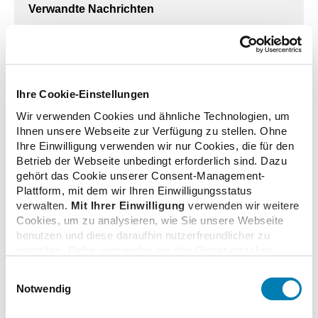
Verwandte Nachrichten
Ukraine: Dauerhafte Unterstützung mit Arzneimitteln
nötig
Ihre Cookie-Einstellungen
06.05.2022
Wir verwenden Cookies und ähnliche Technologien, um
Ihnen unsere Webseite zur Verfügung zu stellen. Ohne
Ihre Einwilligung verwenden wir nur Cookies, die für den
Ukraine-Konflikt: Erhöhtes Interesse an
Betrieb der Webseite unbedingt erforderlich sind. Dazu
Schmerzmitteln in Polen
gehört das Cookie unserer Consent-Management-
01.04.2022
Plattform, mit dem wir Ihren Einwilligungsstatus
verwalten.
Mit Ihrer Einwilligung
verwenden wir weitere
Cookies, um zu analysieren, wie Sie unsere Webseite
benutzen und diese daraufhin nutzerfreundlicher zu
Ukraine: Tipps für geflüchtete Apothekerinnen und
gestalten. Dafür verwenden wir den Dienst etracker.
Apotheker
Dabei werden personenbezogenen Daten wie Ihre IP-
25.03.2022
Einwilligungsauswahl
Adresse und Ihr Surfverhalten verarbeitet. Mit einem
Notwendig
Klick auf „Cookies zulassen“ stimmen Sie der
beschriebenen Verwendung der nicht unbedingt