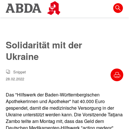
Springe
direkt
zu:
zur
Hauptnavigation
Solidarität mit der
zur
Ukraine
Meta-
Navigation
Snippet
zum
28.02.2022
Inhalt
zur
Das "Hilfswerk der Baden-Württembergischen
Suche
Apothekerinnen und Apotheker" hat 40.000 Euro
gespendet, damit die medizinische Versorgung in der
Ukraine unterstützt werden kann. Die Vorsitzende Tatjana
Zambo teilte am Montag mit, dass das Geld dem
Deutschen Medikamenten-Hilfswerk "action medeor"