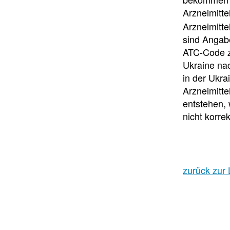
Arzneimittel
Arzneimitte
sind Angabe
ATC-Code z
Ukraine nac
in der Ukr
Arzneimitt
entstehen,
nicht korre
zurück zur 