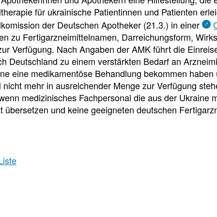
e
e
e
therapie für ukrainische Patientinnen und Patienten erleic
l
t
lkomission der Deutschen Apotheker (21.3.) in einer
n zu Fertigarzneimittelnamen, Darreichungsform, Wirkst
l
e
ur Verfügung. Nach Angaben der AMK führt die Einreis
h Deutschland zu einem verstärkten Bedarf an Arzneimitt
z
i
aine eine medikamentöse Behandlung bekommen haben u
el nicht mehr in ausreichender Menge zur Verfügung ste
u
l
 wenn medizinisches Fachpersonal die aus der Ukraine 
kt übersetzen und keine geeigneten deutschen Fertigarz
g
e
r
n
Liste
i
Pressedetail
f