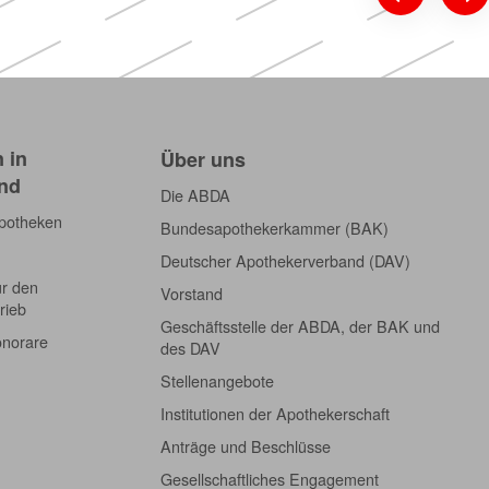
 in
Über uns
nd
Die ABDA
Apotheken
Bundesapothekerkammer (BAK)
Deutscher Apothekerverband (DAV)
ür den
Vorstand
rieb
Geschäftsstelle der ABDA, der BAK und
onorare
des DAV
Stellenangebote
Institutionen der Apothekerschaft
Anträge und Beschlüsse
Gesellschaftliches Engagement