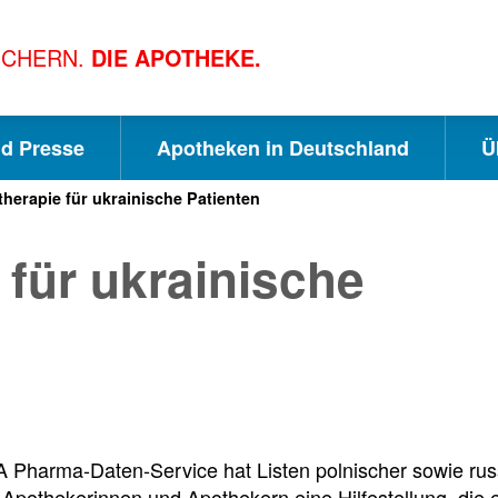
ICHERN.
DIE APOTHEKE.
nd Presse
Apotheken in Deutschland
Ü
therapie für ukrainische Patienten
S
S
S
 für ukrainische
c
u
e
h
c
i
n
h
t
Pharma-Daten-Service hat Listen polnischer sowie russis
pothekerinnen und Apothekern eine Hilfestellung, die e