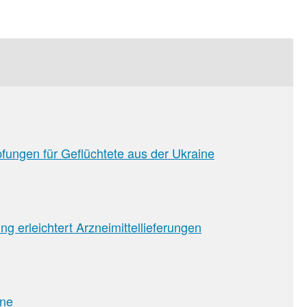
ungen für Geflüchtete aus der Ukraine
sion
g erleichtert Arzneimittellieferungen
ine