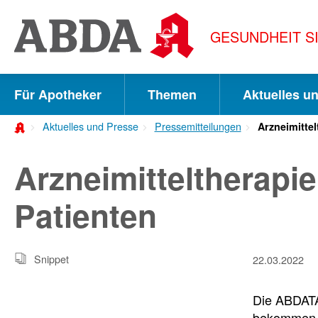
Springe
direkt
GESUNDHEIT S
zu:
zur
Hauptnavigation
Für Apotheker
Themen
Aktuelles u
zur
Aktuelles und Presse
Pressemitteilungen
Arzneimittel
Meta-
Navigation
Arzneimitteltherapie
zum
Patienten
Inhalt
zur
Snippet
22.03.2022
Suche
Die ABDATA 
bekommen A