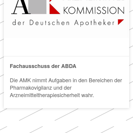
Meldung zum
in
der
Apothekenverzeichnis
Apotheke
und Beitrittserklärung
zum Rahmenvertrag
Hier
finden
Sie
FAQ
u.
„Cannabisgesetz“
a.
Häufig
den
Fachausschuss der ABDA
gestellte
Rahmenvertrag
Fragen
über
Die AMK nimmt Aufgaben in den Bereichen der
und
die
Pharmakovigilanz und der
Antworten
Arzneimittelversorgung
zu
sowie
Arzneimitteltherapiesicherheit wahr.
den
die
Neuerungen
TI-
des
Vereinbarung.
sog.
„Cannabisgesetzes“
(für