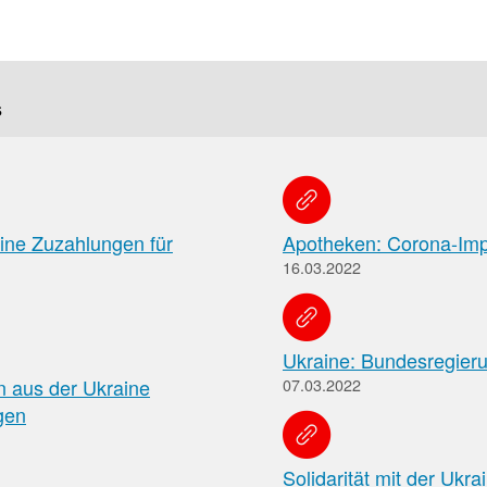
f
Tauchen
s
Sie
direkt
ein
ine Zuzahlungen für
Apotheken: Corona-Impf
16.03.2022
Leitlinien
Berichtsbogen-
Formulare der
Leitlinien
und
Arzneimittelkommis
Ukraine: Bundesregierun
Arbeitshilfen
Meldung
der
n aus der Ukraine
07.03.2022
von
Bundesapothekerkammer
gen
unerwünschten
Arzneimittelwirkungen
und
Solidarität mit der Ukra
Qualitätsmängeln