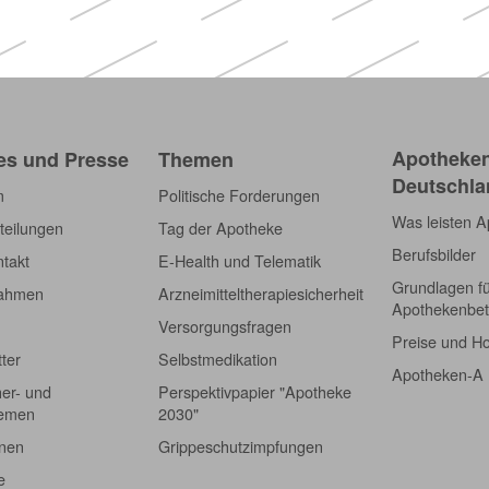
Apotheken)
Apotheken
es und Presse
Themen
Deutschla
m
Politische Forderungen
Was leisten 
teilungen
Tag der Apotheke
Berufsbilder
takt
E-Health und Telematik
Grundlagen f
nahmen
Arzneimitteltherapiesicherheit
Apothekenbet
Versorgungsfragen
Preise und H
tter
Selbstmedikation
Apotheken-A
er- und
Perspektivpapier "Apotheke
hemen
2030"
onen
Grippeschutzimpfungen
e