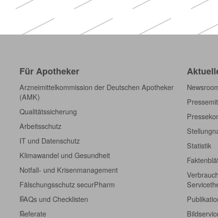
Für Apotheker
Aktuell
Arzneimittelkommission der Deutschen Apotheker
Newsroo
(AMK)
Pressemit
Qualitätssicherung
Pressekon
Arbeitsschutz
Stellung
IT und Datenschutz
Statistik
Klimawandel und Gesundheit
Faktenblä
Notfall- und Krisenmanagement
Verbrauch
Fälschungsschutz securPharm
Servicet
FAQs und Checklisten
Publikati
Referate
Bildservic