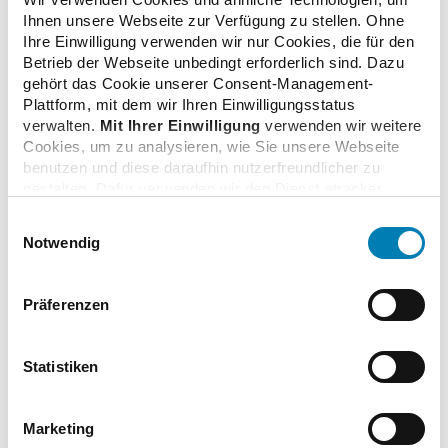
09.09.2022
Ihnen unsere Webseite zur Verfügung zu stellen. Ohne
Ihre Einwilligung verwenden wir nur Cookies, die für den
Betrieb der Webseite unbedingt erforderlich sind. Dazu
gehört das Cookie unserer Consent-Management-
pDL: Marketing-Phase gestartet
Plattform, mit dem wir Ihren Einwilligungsstatus
04.08.2022
verwalten.
Mit Ihrer Einwilligung
verwenden wir weitere
Cookies, um zu analysieren, wie Sie unsere Webseite
benutzen und diese daraufhin nutzerfreundlicher zu
gestalten. Dafür verwenden wir den Dienst etracker.
BAK verabschiedet zwei Schulungscurricula
Dabei werden personenbezogenen Daten wie Ihre IP-
29.07.2022
Einwilligungsauswahl
Adresse und Ihr Surfverhalten verarbeitet. Mit einem
Notwendig
Klick auf „Cookies zulassen“ stimmen Sie der
beschriebenen Verwendung der nicht unbedingt
NFF erlässt "Nachzügler"-Bescheide
erforderlichen Cookies zu. Über die Schaltfläche „Nur
Präferenzen
06.07.2022
notwendige Cookies verwenden“ können Sie die nicht
unbedingt erforderlichen Cookies ablehnen oder über die
unteren Regler Ihre persönlichen Bedürfnisse individuell
Statistiken
einstellen. Sie können Ihre Einwilligung jederzeit mit
Pharmazeutische Dienstleistungen: Jetzt
Wirkung für die Zukunft widerrufen. Weitere
informieren!
Informationen finden Sie in unseren
Marketing
14.06.2022
Datenschutzhinweisen.