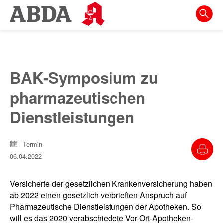
Springe
direkt
zu:
zur
Hauptnavigation
BAK-Symposium zu
zur
pharmazeutischen
Meta-
Navigation
Dienstleistungen
zum
Inhalt
Termin
06.04.2022
zur
Suche
Versicherte der gesetzlichen Krankenversicherung haben
ab 2022 einen gesetzlich verbrieften Anspruch auf
Pharmazeutische Dienstleistungen der Apotheken. So
will es das 2020 verabschiedete Vor-Ort-Apotheken-