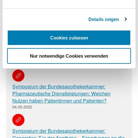
Impressum
Pharmazeutische Dienstleistungen in Apotheken
Details zeigen
starten
10.06.2022
Cookies zulassen
NNF vereinfacht Transaktionsverfahren
Nur notwendige Cookies verwenden
12.05.2022
Symposium der Bundesapothekerkammer:
Pharmazeutische Dienstleistungen: Welchen
Nutzen haben Patientinnen und Patienten?
04.05.2022
Symposium der Bundesapothekerkammer:
Generation Z in der Apotheke – Erwartungen an die