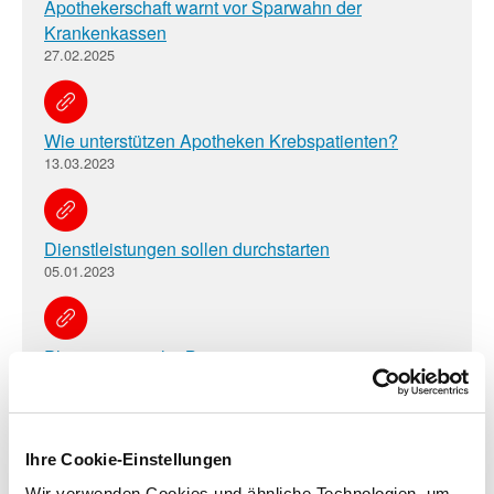
Apothekerschaft warnt vor Sparwahn der
Krankenkassen
27.02.2025
Wie unterstützen Apotheken Krebspatienten?
13.03.2023
Dienstleistungen sollen durchstarten
05.01.2023
Pharmazeutische Betreuung von
Organtransplantierten
02.12.2022
Ihre Cookie-Einstellungen
Blitzumfrage: Jetzt mitmachen!
Wir verwenden Cookies und ähnliche Technologien, um