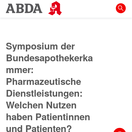
Springe
direkt
zu:
zur
Hauptnavigation
Symposium der
zur
Bundesapothekerka
Meta-
Navigation
mmer:
zum
Pharmazeutische
Inhalt
Dienstleistungen:
zur
Welchen Nutzen
Suche
haben Patientinnen
und Patienten?