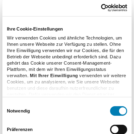
Mit einem Klick auf dieses Vorschaubild willigen Sie ein, dass
Ihre Cookie-Einstellungen
Inhalte von Google nachgeladen werden. Hierdurch erhält
Wir verwenden Cookies und ähnliche Technologien, um
Google die Information, dass Sie unsere Seite aufgerufen
Ihnen unsere Webseite zur Verfügung zu stellen. Ohne
haben sowie die in diesem Rahmen technisch erforderlichen
Ihre Einwilligung verwenden wir nur Cookies, die für den
Daten. Wir haben auf die weitere Datenverarbeitung durch
Betrieb der Webseite unbedingt erforderlich sind. Dazu
Google keinen Einfluss. Weitere Informationen finden Sie in
gehört das Cookie unserer Consent-Management-
unseren
.
Datenschutzhinweisen
Plattform, mit dem wir Ihren Einwilligungsstatus
verwalten.
Mit Ihrer Einwilligung
verwenden wir weitere
Video
Cookies, um zu analysieren, wie Sie unsere Webseite
benutzen und diese daraufhin nutzerfreundlicher zu
gestalten. Dafür verwenden wir den Dienst etracker.
Auf dem YouTube-Kanal der ABDA finden Sie die
Dabei werden personenbezogenen Daten wie Ihre IP-
Aufzeichnung der Veranstaltung in voller Länge.
Einwilligungsauswahl
Adresse und Ihr Surfverhalten verarbeitet. Mit einem
Notwendig
Klick auf „Cookies zulassen“ stimmen Sie der
beschriebenen Verwendung der nicht unbedingt
erforderlichen Cookies zu. Über die Schaltfläche „Nur
Präferenzen
notwendige Cookies verwenden“ können Sie die nicht