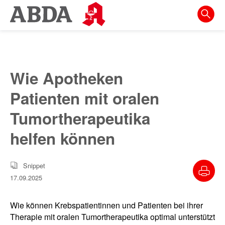
Springe
direkt
zu:
zur
Hauptnavigation
Wie Apotheken
zur
Patienten mit oralen
Meta-
Navigation
Tumortherapeutika
zum
helfen können
Inhalt
zur
Snippet
Suche
17.09.2025
Wie können Krebspatientinnen und Patienten bei ihrer
Therapie mit oralen Tumortherapeutika optimal unterstützt