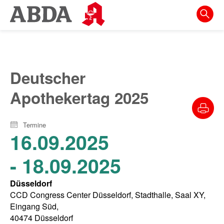
Springe
direkt
zu:
zur
Hauptnavigation
Deutscher
zur
Apothekertag 2025
Meta-
Navigation
Termine
zum
16.09.2025
Inhalt
- 18.09.2025
zur
Suche
Düsseldorf
CCD Congress Center Düsseldorf, Stadthalle, Saal XY,
Eingang Süd,
40474 Düsseldorf