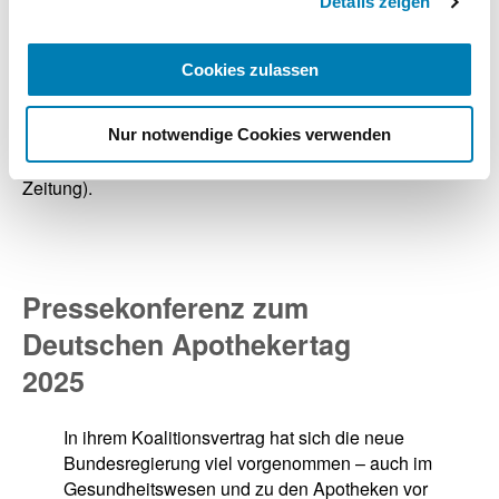
Details zeigen
Vorstands der Kassenärztlichen Bundesvereinigung
(KBV)), Dirk Ruiss (Leiter der Landesvertretung
Nordrhein-Westfalen, Verband der Ersatzkassen (vdek)
Cookies zulassen
und Marco Schmitz (MdL NRW, Sprecher der CDU-
Fraktion für den Ausschuss "Arbeit, Gesundheit und
Soziales"). Moderiert wurde das Themenforum von
Nur notwendige Cookies verwenden
Alexander Müller (Chefredakteur der Pharmazeutischen
Zeitung).
Pressekonferenz zum
Deutschen Apothekertag
2025
In ihrem Koalitionsvertrag hat sich die neue
Bundesregierung viel vorgenommen – auch im
Gesundheitswesen und zu den Apotheken vor