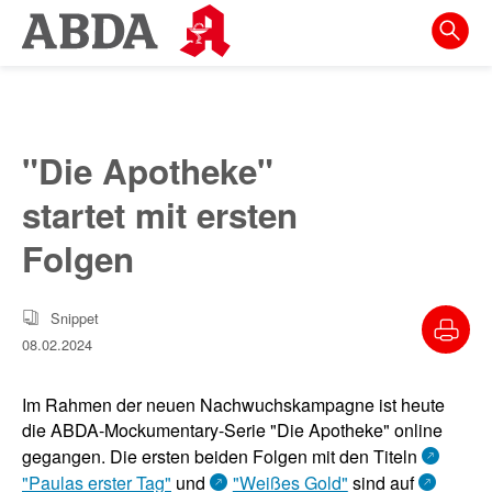
Springe
direkt
zu:
zur
Hauptnavigation
"Die Apotheke"
zur
startet mit ersten
Meta-
Navigation
Folgen
zum
Inhalt
Snippet
08.02.2024
zur
Suche
Im Rahmen der neuen Nachwuchskampagne ist heute
die ABDA-Mockumentary-Serie "Die Apotheke" online
gegangen. Die ersten beiden Folgen mit den Titeln
"Paulas erster Tag"
und
"Weißes Gold"
sind auf