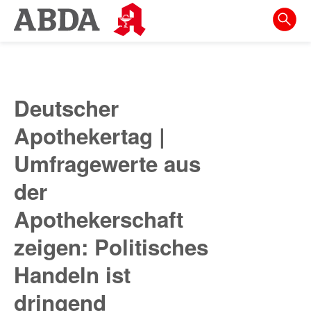
Springe
direkt
zu:
zur
Hauptnavigation
Deutscher
zur
Apothekertag |
Meta-
Navigation
Umfragewerte aus
zum
der
Inhalt
Apothekerschaft
zur
zeigen: Politisches
Suche
Handeln ist
dringend