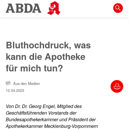
Springe
direkt
zu:
zur
Hauptnavigation
Bluthochdruck, was
zur
kann die Apotheke
Meta-
Navigation
für mich tun?
zum
Inhalt
Aus den Medien
12.04.2023
zur
Suche
Von Dr. Dr. Georg Engel, Mitglied des
Geschäftsführenden Vorstands der
Bundesapothekerkammer und Präsident der
Apothekerkammer Mecklenburg-Vorpommern