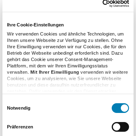
Ihre Cookie-Einstellungen
zurück zur Übersicht
Wir verwenden Cookies und ähnliche Technologien, um
Ihnen unsere Webseite zur Verfügung zu stellen. Ohne
Ihre Einwilligung verwenden wir nur Cookies, die für den
Betrieb der Webseite unbedingt erforderlich sind. Dazu
gehört das Cookie unserer Consent-Management-
Plattform, mit dem wir Ihren Einwilligungsstatus
Zusatzinformationen
verwalten.
Mit Ihrer Einwilligung
verwenden wir weitere
Cookies, um zu analysieren, wie Sie unsere Webseite
benutzen und diese daraufhin nutzerfreundlicher zu
Verwandte Nachrichten
gestalten. Dafür verwenden wir den Dienst etracker.
Dabei werden personenbezogenen Daten wie Ihre IP-
Einwilligungsauswahl
Adresse und Ihr Surfverhalten verarbeitet. Mit einem
Notwendig
Klick auf „Cookies zulassen“ stimmen Sie der
Weltherztag: Apotheken leisten wichtigen Beitrag
beschriebenen Verwendung der nicht unbedingt
24.09.2025
erforderlichen Cookies zu. Über die Schaltfläche „Nur
Präferenzen
notwendige Cookies verwenden“ können Sie die nicht
unbedingt erforderlichen Cookies ablehnen oder über die