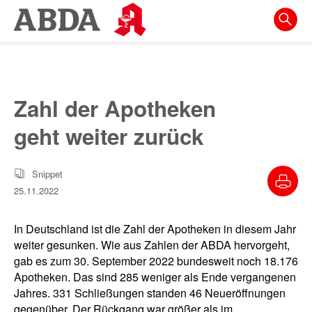
Springe
direkt
zu:
zur
Hauptnavigation
Zahl der Apotheken
zur
geht weiter zurück
Meta-
Navigation
Snippet
zum
25.11.2022
Inhalt
zur
In Deutschland ist die Zahl der Apotheken in diesem Jahr
Suche
weiter gesunken. Wie aus Zahlen der ABDA hervorgeht,
gab es zum 30. September 2022 bundesweit noch 18.176
Apotheken. Das sind 285 weniger als Ende vergangenen
Jahres. 331 Schließungen standen 46 Neueröffnungen
gegenüber. Der Rückgang war größer als im