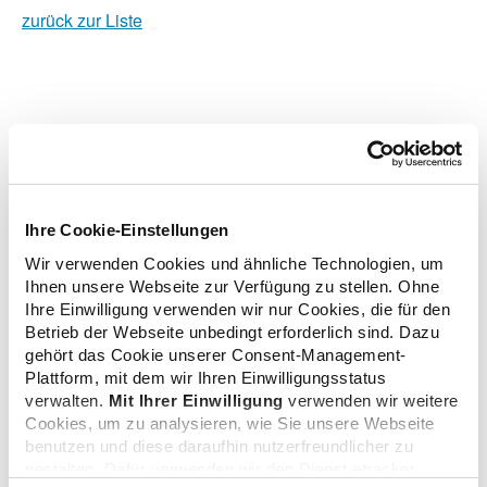
zurück zur Liste
Zusatzinformationen
Verwandte Nachrichten
Ihre Cookie-Einstellungen
Wir verwenden Cookies und ähnliche Technologien, um
Ihnen unsere Webseite zur Verfügung zu stellen. Ohne
Ihre Einwilligung verwenden wir nur Cookies, die für den
Auch im Saarland immer weniger Apotheken
Betrieb der Webseite unbedingt erforderlich sind. Dazu
04.01.2023
gehört das Cookie unserer Consent-Management-
Plattform, mit dem wir Ihren Einwilligungsstatus
verwalten.
Mit Ihrer Einwilligung
verwenden wir weitere
Appell an die Ampel: Overwiening fordert Stärkung
Cookies, um zu analysieren, wie Sie unsere Webseite
benutzen und diese daraufhin nutzerfreundlicher zu
der Apotheke vor Ort
gestalten. Dafür verwenden wir den Dienst etracker.
01.12.2022