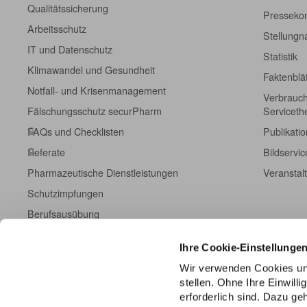
Qualitätssicherung
Pressekon
Arbeitsschutz
Stellung
IT und Datenschutz
Statistik
Klimawandel und Gesundheit
Faktenblä
Notfall- und Krisenmanagement
Verbrauch
Fälschungsschutz securPharm
Servicet
FAQs und Checklisten
Publikati
Referate
Bildservic
Pharmazeutische Dienstleistungen
Veranstal
Schutzimpfungen
Berufsausübung
Fort- und Weiterbildung
Ihre Cookie-Einstellunge
Kampagneninformationen
Wir verwenden Cookies un
Einschreibeformulare
stellen. Ohne Ihre Einwill
ABDA DatenHub
erforderlich sind. Dazu g