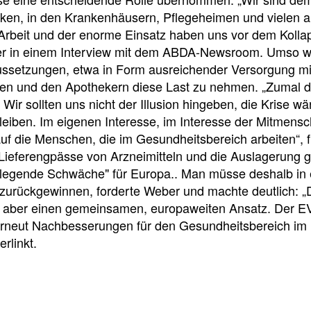
e
e
e
ken, in den Krankenhäusern, Pflegeheimen und vielen a
l
t
 Arbeit und der enorme Einsatz haben uns vor dem Koll
r in einem Interview mit dem ABDA-Newsroom. Umso wich
l
e
ssetzungen, etwa in Form ausreichender Versorgung mi
en und den Apothekern diese Last zu nehmen. „Zumal di
z
i
: Wir sollten uns nicht der Illusion hingeben, die Krise 
iben. Im eigenen Interesse, im Interesse der Mitmensc
u
l
uf die Menschen, die im Gesundheitsbereich arbeiten“, 
Lieferengpässe von Arzneimitteln und die Auslagerung gr
dlegende Schwäche" für Europa.. Man müsse deshalb in e
g
e
urückgewinnen, forderte Weber und machte deutlich: „Di
 aber einen gemeinsamen, europaweiten Ansatz. Der EV
r
n
 erneut Nachbesserungen für den Gesundheitsbereich im
erlinkt.
i
Veranstaltungsdetai
f