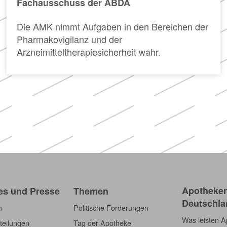
Fachausschuss der ABDA
Apotheken)
Die AMK nimmt Aufgaben in den Bereichen der
Pharmakovigilanz und der
Arzneimitteltherapiesicherheit wahr.
Apotheken
es und Presse
Themen
Deutschla
m
Politische Forderungen
Was leisten 
teilungen
Tag der Apotheke