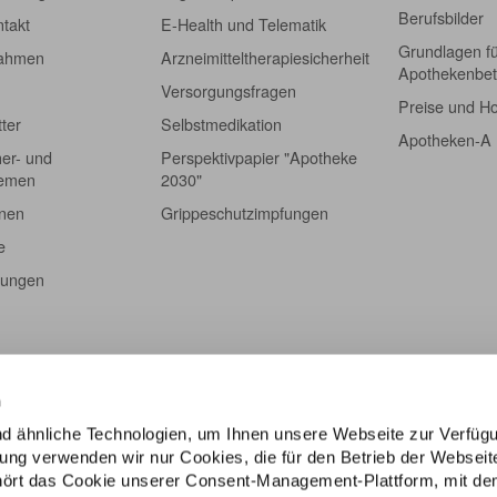
Berufsbilder
takt
E-Health und Telematik
Grundlagen f
nahmen
Arzneimitteltherapiesicherheit
Apothekenbet
Versorgungsfragen
Preise und H
tter
Selbstmedikation
Apotheken-A
er- und
Perspektivpapier "Apotheke
hemen
2030"
onen
Grippeschutzimpfungen
e
tungen
n
d ähnliche Technologien, um Ihnen unsere Webseite zur Verfüg
igung verwenden wir nur Cookies, die für den Betrieb der Webseit
ehört das Cookie unserer Consent-Management-Plattform, mit de