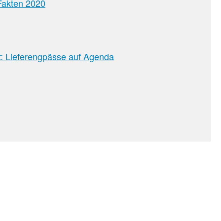
Fakten 2020
t: Lieferengpässe auf Agenda