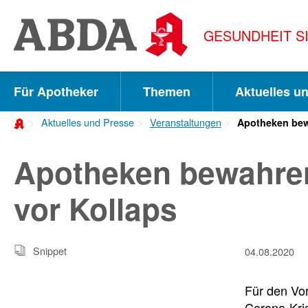
Springe
direkt
GESUNDHEIT S
zu:
zur
Hauptnavigation
Für Apotheker
Themen
Aktuelles u
zur
Aktuelles und Presse
Veranstaltungen
Apotheken bew
Meta-
Navigation
Apotheken bewahre
zum
vor Kollaps
Inhalt
zur
Snippet
04.08.2020
Suche
Für den Vo
Corona-Kri