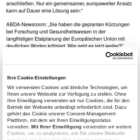
anschließen. Nur ein gemeinsamer, europaweiter Ansatz
kann auf Dauer eine Lösung sein."
ABDA-Newsroom: „Sie haben die geplanten Kürzungen
bei Forschung und Gesundheitswesen in der
langfristigen Etatplanung der Europäischen Union mit
deutlichen Worten kritisiert. Wie geht es jetzt weiter?"
Manfred Weber: „Der vom Europäischen Rat vorgelegte
Vorschlag spiegelt nicht die Prioritäten des Europäischen
Parlaments wider. Es ist aus unserer Sicht beispielsweise
Ihre Cookie-Einstellungen
nicht zukunftsgerichtet, dass die Gesundheits- und
Wir verwenden Cookies und ähnliche Technologien, um
Forschungsambitionen Europas mitten in einer Pandemie
Ihnen unsere Webseite zur Verfügung zu stellen. Ohne
beschnitten werden. Die EVP-Fraktion wird versuchen,
Ihre Einwilligung verwenden wir nur Cookies, die für den
größtmöglichen Druck auf die Mitgliedstaaten und die
Betrieb der Webseite unbedingt erforderlich sind. Dazu
Kommission auszuüben, damit diese und andere
gehört das Cookie unserer Consent-Management-
Fehlentwicklungen korrigiert werden. Einen ersten Schritt
Plattform, mit dem wir Ihren Einwilligungsstatus
hat das Europäische Parlament bereits gemacht, indem
verwalten.
Mit Ihrer Einwilligung
verwenden wir weitere
es vorvergangene Woche das europäische
Cookies, um zu analysieren, wie Sie unsere Webseite
Haushaltspaket in seiner jetzigen Form nicht akzeptierte
benutzen und diese daraufhin nutzerfreundlicher zu