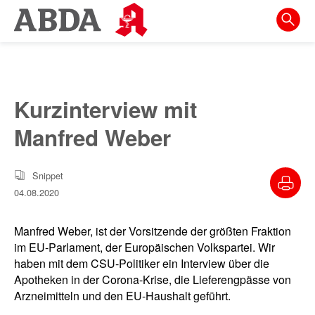
Springe
direkt
zu:
zur
Hauptnavigation
Kurzinterview mit
zur
Manfred Weber
Meta-
Navigation
Snippet
zum
04.08.2020
Inhalt
zur
Manfred Weber, ist der Vorsitzende der größten Fraktion
Suche
im EU-Parlament, der Europäischen Volkspartei. Wir
haben mit dem CSU-Politiker ein Interview über die
Apotheken in der Corona-Krise, die Lieferengpässe von
Arzneimitteln und den EU-Haushalt geführt.