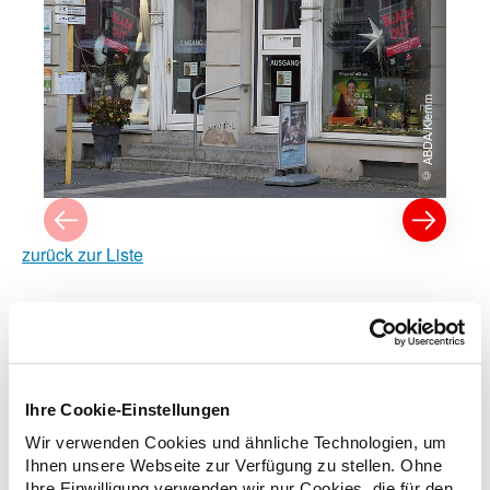
© ABDA/Klemm
zurück zur Liste
Zusatzinformationen
Ihre Cookie-Einstellungen
Wir verwenden Cookies und ähnliche Technologien, um
Verwandte Nachrichten
Ihnen unsere Webseite zur Verfügung zu stellen. Ohne
Ihre Einwilligung verwenden wir nur Cookies, die für den