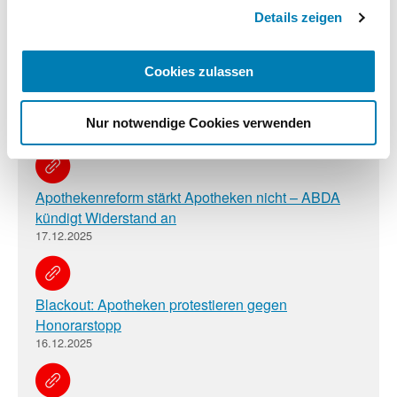
Details zeigen
BILD: ABDA schaltet Anzeige zu Honorarforderung
18.12.2025
Cookies zulassen
"Apotheken-Blackout" in zahlreichen Medien
Nur notwendige Cookies verwenden
18.12.2025
Apothekenreform stärkt Apotheken nicht – ABDA
kündigt Widerstand an
17.12.2025
Blackout: Apotheken protestieren gegen
Honorarstopp
16.12.2025