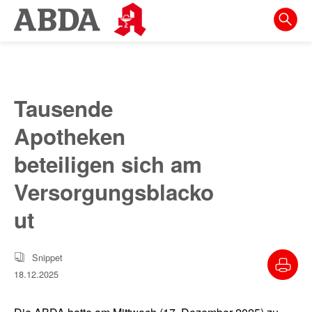
Springe
direkt
zu:
zur
Hauptnavigation
Tausende
zur
Apotheken
Meta-
Navigation
beteiligen sich am
zum
Versorgungsblacko
Inhalt
ut
zur
Suche
Snippet
18.12.2025