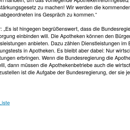
f
tärkungsgesetz zu machen! Wir werden die kommenden
abgeordneten ins Gespräch zu kommen.“
Tauchen
r: „Es ist hingegen begrüßenswert, dass die Bundesregie
Sie
orgung einbinden will. Die Apotheken können den Bürge
direkt
sleistungen anbieten. Dazu zählen Dienstleistungen im 
ein
ngstests in Apotheken. Es bleibt aber dabei: Nur wirts
stungen erbringen. Wenn die Bundesregierung die Apothe
ill, dann müssen die Apothekenbetriebe auch die wirtsc
zustellen ist die Aufgabe der Bundesregierung, der sie 
Leitlinien
Berichtsbogen-
Formulare der
Leitlinien
und
Arzneimittelkommis
Arbeitshilfen
Meldung
Liste
der
von
Bundesapothekerkammer
unerwünschten
Arzneimittelwirkungen
und
Qualitätsmängeln