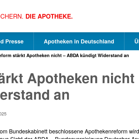
ICHERN.
DIE APOTHEKE.
nd Presse
Apotheken in Deutschland
Ü
form stärkt Apotheken nicht – ABDA kündigt Widerstand an
S
S
S
ärkt Apotheken nicht
c
u
e
erstand an
h
c
i
025
n
h
t
vom Bundeskabinett beschlossene Apothekenreform wird 
aus Sicht der ABDA – Bundesvereinigung Deutscher Apo