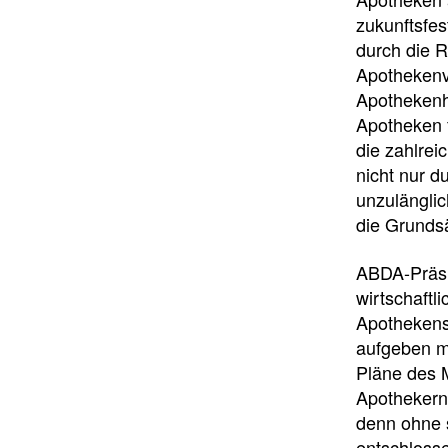
zukunftsfes
durch die R
Apothekenv
Apothekenh
Apotheken f
die zahlre
nicht nur d
unzulängli
die Grunds
ABDA-Präsi
wirtschaftl
Apothekensy
aufgeben mu
Pläne des 
Apothekern
denn ohne 
entschloss