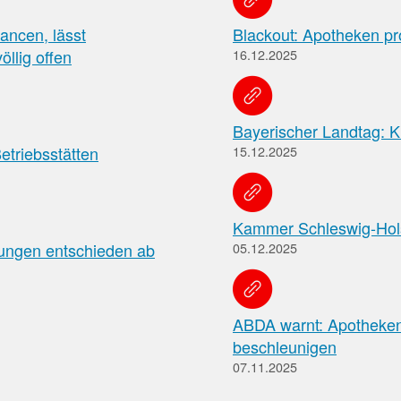
Meldung zum
in
der
Apothekenverzeichnis
ancen, lässt
Blackout: Apotheken pr
Apotheke
und Beitrittserklärung
llig offen
16.12.2025
zum Rahmenvertrag
Hier
finden
Bayerischer Landtag: K
Sie
FAQ
etriebsstätten
15.12.2025
u.
„Cannabisgesetz“
a.
Häufig
den
gestellte
Rahmenvertrag
Kammer Schleswig-Holst
Fragen
über
und
die
lungen entschieden ab
05.12.2025
Antworten
Arzneimittelversorgung
zu
sowie
den
die
Neuerungen
TI-
ABDA warnt: Apotheken
des
Vereinbarung.
beschleunigen
sog.
07.11.2025
„Cannabisgesetzes“
(für