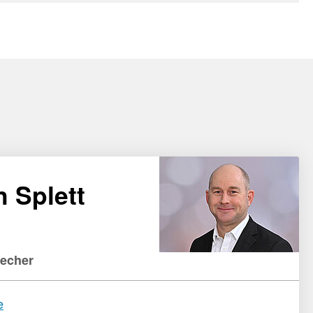
n Splett
recher
e