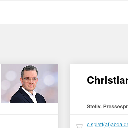
Apotheken)
Christia
Stellv. Pressesp
c.splett(at)abda.d