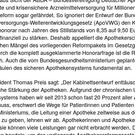
e
e
e
te und krisensichere Arzneimittelversorgung für Millio
l
t
eform sogar gefährdet. So ignoriert der Entwurf der Bun
ersorgungs-Weiterentwicklungsgesetz (ApoVWG) den Koa
l
e
onorar nach Jahren des Stillstands von 8,35 auf 9,50 E
inanziell zu stärken. Deshalb appelliert die Apotheker
z
i
ichen Mängel des vorliegenden Reformpakets im Gesetzg
urch die komplett ausgeklammerte Honorarfrage ist die R
u
l
ch. Auch die vom Bundesgesundheitsministerium geplante
äulen des sicheren Apothekensystems fundamental an.
g
e
dent Thomas Preis sagt: „Der Kabinettsentwurf enttäusc
iche Stärkung der Apotheken. Aufgrund der chronischen 
r
n
stems haben wir seit 2013 schon fast 20 Prozent aller
ss, erschwert die Wege für Patientinnen und Patienten 
i
Ministeriums, die Leitung einer Apotheke zeitweise aus
Pressedetail
 zu geben, lehnen wir ab. Apothekerinnen und Apotheke
f
sie können viele Leistungen gar nicht erbracht werden
en handeln, um das vorliegende Apothekenreformgesetz