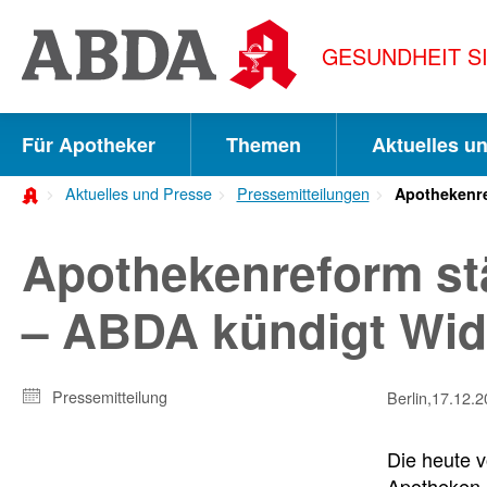
Springe
direkt
GESUNDHEIT S
zu:
zur
Hauptnavigation
Für Apotheker
Themen
Aktuelles u
zur
Aktuelles und Presse
Pressemitteilungen
Apothekenre
Meta-
Navigation
Apothekenreform st
zum
– ABDA kündigt Wid
Inhalt
zur
Pressemitteilung
Berlin,
17.12.2
Suche
Die heute 
Apotheken 