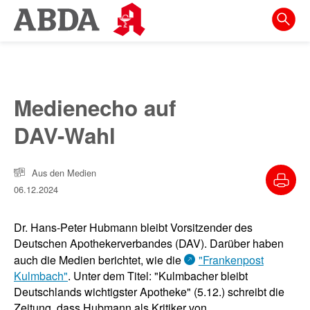
Springe
direkt
zu:
zur
Hauptnavigation
Medienecho auf
zur
DAV-Wahl
Meta-
Navigation
Aus den Medien
zum
06.12.2024
Inhalt
zur
Dr. Hans-Peter Hubmann bleibt Vorsitzender des
Suche
Deutschen Apothekerverbandes (DAV). Darüber haben
auch die Medien berichtet, wie die
"Frankenpost
Kulmbach"
. Unter dem Titel: "Kulmbacher bleibt
Deutschlands wichtigster Apotheke" (5.12.) schreibt die
Zeitung, dass Hubmann als Kritiker von