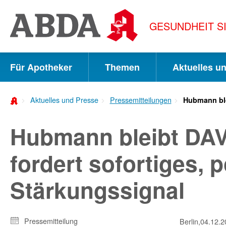
Springe
direkt
GESUNDHEIT S
zu:
zur
Hauptnavigation
Für Apotheker
Themen
Aktuelles u
zur
Meta-
Aktuelles und Presse
Pressemitteilungen
Hubmann ble
Navigation
Hubmann bleibt DAV
zum
Inhalt
fordert sofortiges, p
zur
Stärkungssignal
Suche
Pressemitteilung
Berlin,
04.12.2