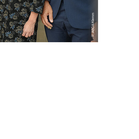
© ABDA/Klemm