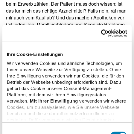
beim Erwerb zählen. Der Patient muss doch wissen: Ist
das für mich das richtige Arzneimittel? Falls nein, rät man
mir auch vom Kauf ab? Und das machen Apotheken vor
Ort jeden Tag. Damit verhindern und lösen sie Probleme.
Wenn Medikamente aufgrund von Werbedruck bezogen
werden, ist das für mich fahrlässig. Ich werde viel Arbeit
investieren, um dieser Bagatellisierung, dieser
Trivialisierung von Arzneimitteln entgegenzuwirken."
Ihre Cookie-Einstellungen
Wir verwenden Cookies und ähnliche Technologien, um
Hajo Zenker: "Neu in deutschen Apotheken sind
Ihnen unsere Webseite zur Verfügung zu stellen. Ohne
Impfungen. Es gibt Pilotprojekte für Grippeimpfungen.
Ihre Einwilligung verwenden wir nur Cookies, die für den
Und Sie haben angeboten, Corona-Vakzin zu verimpfen.
Betrieb der Webseite unbedingt erforderlich sind. Dazu
Warum soll man sich denn nicht in der Arztpraxis,
gehört das Cookie unserer Consent-Management-
sondern in der Apotheke impfen lassen?"
Plattform, mit dem wir Ihren Einwilligungsstatus
verwalten.
Mit Ihrer Einwilligung
verwenden wir weitere
Gabriele Regina Overwiening: "Wichtig ist, dass die
Cookies, um zu analysieren, wie Sie unsere Webseite
Menschen sich impfen lassen. Ob sie das nun eher in der
benutzen und diese daraufhin nutzerfreundlicher zu
Praxis oder in der Apotheke machen lassen, soll nicht in
gestalten. Dafür verwenden wir den Dienst etracker.
Konkurrenz erfolgen. Das oberste Ziel ist eine hohe
Dabei werden personenbezogenen Daten wie Ihre IP-
Einwilligungsauswahl
Durchimpfungsrate. Es gibt Menschen, denen der Weg in
Adresse und Ihr Surfverhalten verarbeitet. Mit einem