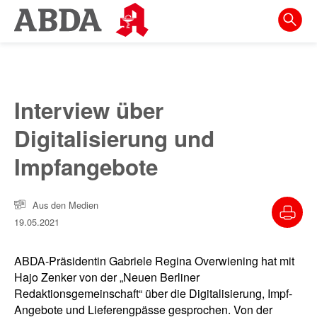
Springe
direkt
zu:
zur
Hauptnavigation
Interview über
zur
Digitalisierung und
Meta-
Navigation
Impfangebote
zum
Inhalt
Aus den Medien
19.05.2021
zur
Suche
ABDA-Präsidentin Gabriele Regina Overwiening hat mit
Hajo Zenker von der „Neuen Ber­liner
Redaktionsgemeinschaft“ über die Digitalisierung, Impf-
Angebote und Lieferengpässe gesprochen. Von der