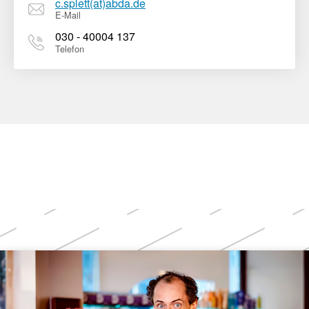
c.splett(at)abda.de
E-Mail
030 - 40004 137
Telefon
Weitere
Themen