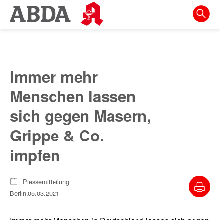
Springe
direkt
zu:
zur
Hauptnavigation
Immer mehr
zur
Menschen lassen
Meta-
Navigation
sich gegen Masern,
zum
Grippe & Co.
Inhalt
impfen
zur
Suche
Pressemitteilung
Berlin,
05.03.2021