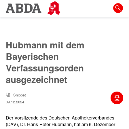
Springe
direkt
zu:
zur
Hauptnavigation
Hubmann mit dem
zur
Bayerischen
Meta-
Navigation
Verfassungsorden
zum
ausgezeichnet
Inhalt
zur
Snippet
Suche
09.12.2024
Der Vorsitzende des Deutschen Apothekerverbandes
(DAV), Dr. Hans-Peter Hubmann, hat am 5. Dezember