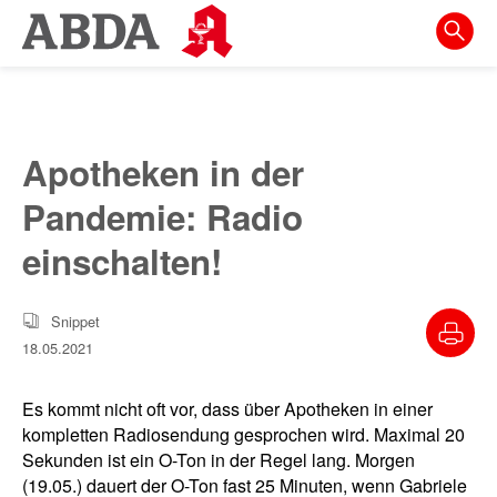
Springe
direkt
zu:
zur
Hauptnavigation
Apotheken in der
zur
Pandemie: Radio
Meta-
Navigation
einschalten!
zum
Inhalt
Snippet
18.05.2021
zur
Suche
Es kommt nicht oft vor, dass über Apotheken in einer
kompletten Radiosendung gesprochen wird. Maximal 20
Sekunden ist ein O-Ton in der Regel lang. Morgen
(19.05.) dauert der O-Ton fast 25 Minuten, wenn Gabriele