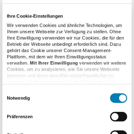
Zusatzinformationen
Ihre Cookie-Einstellungen
Wir verwenden Cookies und ähnliche Technologien, um
Ihnen unsere Webseite zur Verfügung zu stellen. Ohne
Verwandte Nachrichten
Ihre Einwilligung verwenden wir nur Cookies, die für den
Betrieb der Webseite unbedingt erforderlich sind. Dazu
gehört das Cookie unserer Consent-Management-
Plattform, mit dem wir Ihren Einwilligungsstatus
WDR 5-Interview mit der ABDA-Präsidentin
verwalten.
Mit Ihrer Einwilligung
verwenden wir weitere
19.05.2021
Cookies, um zu analysieren, wie Sie unsere Webseite
benutzen und diese daraufhin nutzerfreundlicher zu
gestalten. Dafür verwenden wir den Dienst etracker.
Die Welt: Titelseite mit Overwiening-Zitat über
Dabei werden personenbezogenen Daten wie Ihre IP-
Einwilligungsauswahl
Antigen-Schnelltests
Adresse und Ihr Surfverhalten verarbeitet. Mit einem
Notwendig
Klick auf „Cookies zulassen“ stimmen Sie der
17.02.2021
beschriebenen Verwendung der nicht unbedingt
erforderlichen Cookies zu. Über die Schaltfläche „Nur
Präferenzen
notwendige Cookies verwenden“ können Sie die nicht
Interview über Frauen in Führungspositionen
unbedingt erforderlichen Cookies ablehnen oder über die
11.02.2021
unteren Regler Ihre persönlichen Bedürfnisse individuell