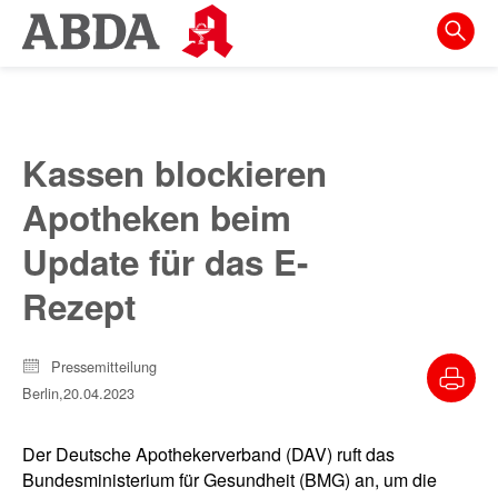
Springe
direkt
zu:
zur
Hauptnavigation
Kassen blockieren
zur
Apotheken beim
Meta-
Navigation
Update für das E-
zum
Rezept
Inhalt
zur
Pressemitteilung
Suche
Berlin,
20.04.2023
Der Deutsche Apothekerverband (DAV) ruft das
Bundesministerium für Gesundheit (BMG) an, um die