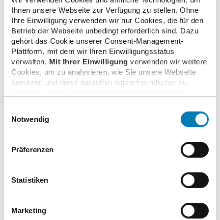
Ihnen unsere Webseite zur Verfügung zu stellen. Ohne
Ihre Einwilligung verwenden wir nur Cookies, die für den
Betrieb der Webseite unbedingt erforderlich sind. Dazu
E-Rezept: Ministerium legt Pauschalen für
gehört das Cookie unserer Consent-Management-
Apotheken fest
Plattform, mit dem wir Ihren Einwilligungsstatus
29.06.2023
verwalten.
Mit Ihrer Einwilligung
verwenden wir weitere
Cookies, um zu analysieren, wie Sie unsere Webseite
benutzen und diese daraufhin nutzerfreundlicher zu
gestalten. Dafür verwenden wir den Dienst etracker.
Gesundheitskarte wird als patientenfreundlicher
Dabei werden personenbezogenen Daten wie Ihre IP-
Weg zum Einlösen von E-Rezepten gebraucht
Einwilligungsauswahl
Adresse und Ihr Surfverhalten verarbeitet. Mit einem
04.11.2022
Notwendig
Klick auf „Cookies zulassen“ stimmen Sie der
beschriebenen Verwendung der nicht unbedingt
erforderlichen Cookies zu. Über die Schaltfläche „Nur
Präferenzen
E-Rezept: Mehr als 10.000 Apotheken sind startklar
notwendige Cookies verwenden“ können Sie die nicht
24.08.2022
unbedingt erforderlichen Cookies ablehnen oder über die
unteren Regler Ihre persönlichen Bedürfnisse individuell
Statistiken
einstellen. Sie können Ihre Einwilligung jederzeit mit
Wirkung für die Zukunft widerrufen. Weitere
Links
Informationen finden Sie in unseren
Marketing
Datenschutzhinweisen.