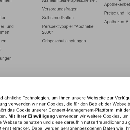
Apothekenbet
Versorgungsfragen
Preise und H
tter
Selbstmedikation
Apotheken-A
er- und
Perspektivpapier "Apotheke
hemen
2030"
onen
Grippeschutzimpfungen
e
tungen
n
d ähnliche Technologien, um Ihnen unsere Webseite zur Verfüg
igung verwenden wir nur Cookies, die für den Betrieb der Webseit
ehört das Cookie unserer Consent-Management-Plattform, mit de
lten.
Mit Ihrer Einwilligung
verwenden wir weitere Cookies, um
e Webseite benutzen und diese daraufhin nutzerfreundlicher zu g
Dienst etracker. Dabei werden personenbezogenen Daten wie Ih