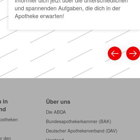
und spannenden Aufgaben, die dich in der
Apotheke erwarten!
 in
Über uns
nd
Die ABDA
Apotheken
Bundesapothekerkammer (BAK)
Deutscher Apothekerverband (DAV)
ür den
Vorstand