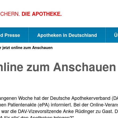
ICHERN.
DIE APOTHEKE.
nd Presse
Apotheken in Deutschland
Ü
 jetzt online zum Anschauen
S
S
S
online zum Anschauen
c
u
e
h
c
i
gangenen Woche hat der Deutsche Apothekerverband (D
n
h
t
hen Patientenakte (ePA) informiert. Bei der Online-Veranst
war die DAV-Vizevorsitzende Anke Rüdinger zu Gast. Der
PA für alle' den Apotheken bringen?".