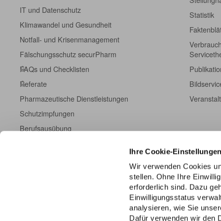
IT und Datenschutz
Statistik
Klimawandel und Gesundheit
Faktenblä
Notfall- und Krisenmanagement
Verbrauch
Fälschungsschutz securPharm
Servicet
FAQs und Checklisten
Publikati
Referate
Bildservic
Pharmazeutische Dienstleistungen
Veranstal
Schutzimpfungen
Berufsausübung
Fort- und Weiterbildung
Ihre Cookie-Einstellunge
Kampagneninformationen
Wir verwenden Cookies un
Einschreibeformulare
stellen. Ohne Ihre Einwill
ABDA DatenHub
erforderlich sind. Dazu g
Einwilligungsstatus verwa
ABDA-Datenpanel
analysieren, wie Sie unser
Dafür verwenden wir den 