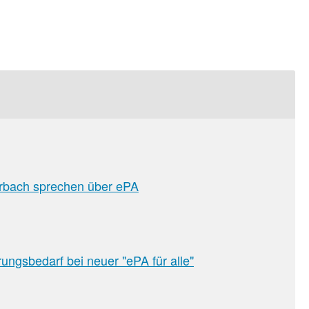
rbach sprechen über ePA
sion
ngsbedarf bei neuer "ePA für alle"