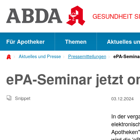
Springe
direkt
GESUNDHEIT S
zu:
zur
Hauptnavigation
Für Apotheker
Themen
Aktuelles u
zur
Aktuelles und Presse
Pressemitteilungen
ePA-Seminar
Meta-
Navigation
ePA-Seminar jetzt 
zum
Inhalt
Snippet
03.12.2024
zur
Suche
In der ver
elektronisc
Apotheken" 
wird die 'e