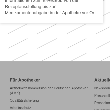
Rezeptausstellung bis zur
Medikamentenabgabe in der Apotheke vor Ort.
Für Apotheker
Aktuell
Arzneimittelkommission der Deutschen Apotheker
Newsroo
(AMK)
Pressemit
Qualitätssicherung
Pressekon
Arbeitsschutz
Stellung