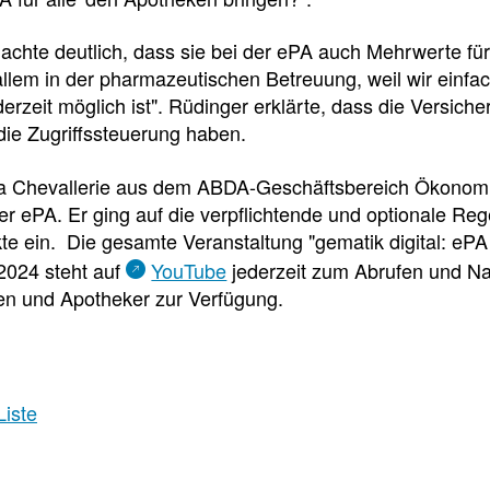
e
e
e
l
t
achte deutlich, dass sie bei der ePA auch Mehrwerte fü
 allem in der pharmazeutischen Betreuung, weil wir einfa
l
e
derzeit möglich ist". Rüdinger erklärte, dass die Versiche
ie Zugriffssteuerung haben.
z
i
a Chevallerie aus dem ABDA-Geschäftsbereich Ökonomie 
r ePA. Er ging auf die verpflichtende und optionale Reg
u
l
te ein. Die gesamte Veranstaltung "gematik digital: ePA
024 steht auf
YouTube
jederzeit zum Abrufen und Nac
g
e
en und Apotheker zur Verfügung.
r
n
i
Liste
Pressedetail
f