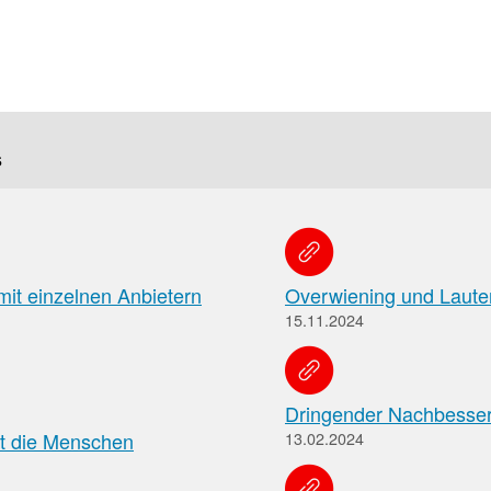
f
Tauchen
Sie
direkt
s
ein
Leitlinien
Berichtsbogen-
mit einzelnen Anbietern
Overwiening und Laute
Formulare der
15.11.2024
Leitlinien
und
Arzneimittelkommis
Arbeitshilfen
Meldung
der
von
Bundesapothekerkammer
Dringender Nachbesseru
unerwünschten
ert die Menschen
13.02.2024
Arzneimittelwirkungen
und
Qualitätsmängeln