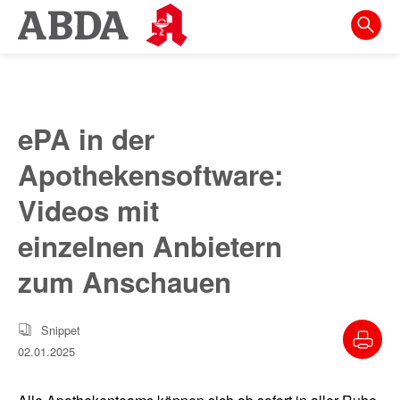
Springe
direkt
zu:
zur
Hauptnavigation
ePA in der
zur
Apothekensoftware:
Meta-
Navigation
Videos mit
zum
einzelnen Anbietern
Inhalt
zum Anschauen
zur
Suche
Snippet
02.01.2025