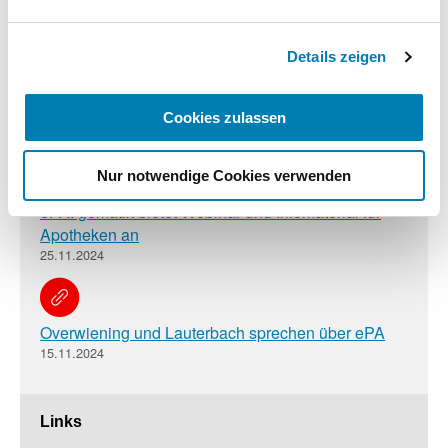
Menschen
Impressum
23.12.2024
Details zeigen
ePA-Seminar jetzt online zum Anschauen
Cookies zulassen
03.12.2024
Nur notwendige Cookies verwenden
ePA: gematik bietet Webinar und Infomaterial für
Apotheken an
25.11.2024
Overwiening und Lauterbach sprechen über ePA
15.11.2024
Links