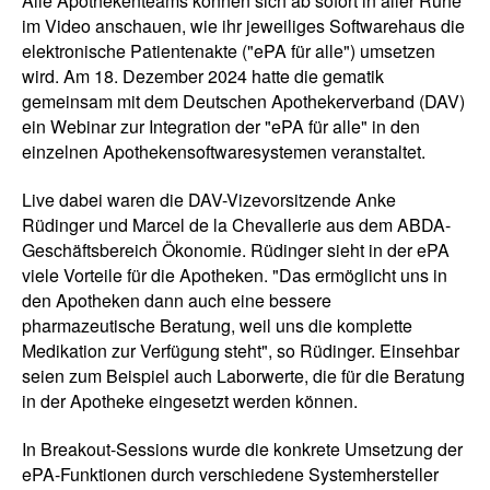
Alle Apothekenteams können sich ab sofort in aller Ruhe
im Video anschauen, wie ihr jeweiliges Softwarehaus die
elektronische Patientenakte ("ePA für alle") umsetzen
wird. Am 18. Dezember 2024 hatte die gematik
gemeinsam mit dem Deutschen Apothekerverband (DAV)
ein Webinar zur Integration der "ePA für alle" in den
einzelnen Apothekensoftwaresystemen veranstaltet.
Live dabei waren die DAV-Vizevorsitzende Anke
Rüdinger und Marcel de la Chevallerie aus dem ABDA-
Geschäftsbereich Ökonomie. Rüdinger sieht in der ePA
viele Vorteile für die Apotheken. "Das ermöglicht uns in
den Apotheken dann auch eine bessere
pharmazeutische Beratung, weil uns die komplette
Medikation zur Verfügung steht", so Rüdinger. Einsehbar
seien zum Beispiel auch Laborwerte, die für die Beratung
in der Apotheke eingesetzt werden können.
In Breakout-Sessions wurde die konkrete Umsetzung der
ePA-Funktionen durch verschiedene Systemhersteller