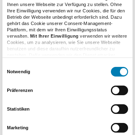
Ihnen unsere Webseite zur Verfügung zu stellen. Ohne
Ihre Einwilligung verwenden wir nur Cookies, die für den
Verwandte Nachrichten
Betrieb der Webseite unbedingt erforderlich sind. Dazu
gehört das Cookie unserer Consent-Management-
Plattform, mit dem wir Ihren Einwilligungsstatus
verwalten.
Mit Ihrer Einwilligung
verwenden wir weitere
Korf: ePA erleichtert Prozesse
Cookies, um zu analysieren, wie Sie unsere Webseite
10.03.2025
benutzen und diese daraufhin nutzerfreundlicher zu
gestalten. Dafür verwenden wir den Dienst etracker.
Dabei werden personenbezogenen Daten wie Ihre IP-
Einwilligungsauswahl
ePA: Bundesweiter Roll-Out verschiebt sich
Adresse und Ihr Surfverhalten verarbeitet. Mit einem
Notwendig
13.02.2025
Klick auf „Cookies zulassen“ stimmen Sie der
beschriebenen Verwendung der nicht unbedingt
erforderlichen Cookies zu. Über die Schaltfläche „Nur
Präferenzen
notwendige Cookies verwenden“ können Sie die nicht
Deutscher Apothekerverband begrüßt Start der
unbedingt erforderlichen Cookies ablehnen oder über die
elektronischen Patientenakte
unteren Regler Ihre persönlichen Bedürfnisse individuell
Statistiken
15.01.2025
einstellen. Sie können Ihre Einwilligung jederzeit mit
Wirkung für die Zukunft widerrufen. Weitere
Informationen finden Sie in unseren
Marketing
Datenschutzhinweisen.
Einführung der "ePA für alle" interessiert die