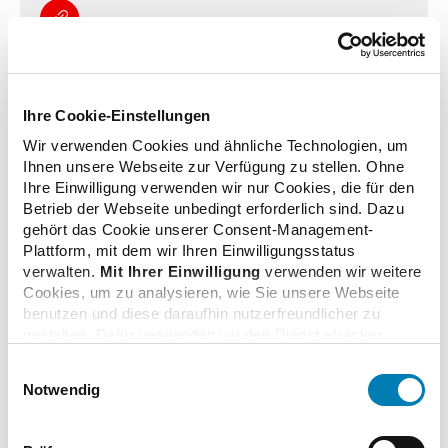
Apotheken streiken am Mittwoch in vier
Bundesländern
18.10.2022
Ihre Cookie-Einstellungen
Wir verwenden Cookies und ähnliche Technologien, um
Ihnen unsere Webseite zur Verfügung zu stellen. Ohne
GKV-Finanzstabilisierungsgesetz bedeutet weitere
Ihre Einwilligung verwenden wir nur Cookies, die für den
acht Prozent Minus für Apotheken
Betrieb der Webseite unbedingt erforderlich sind. Dazu
28.09.2022
gehört das Cookie unserer Consent-Management-
Plattform, mit dem wir Ihren Einwilligungsstatus
verwalten.
Mit Ihrer Einwilligung
verwenden wir weitere
Spargesetz verschärft angespannte personelle und
Cookies, um zu analysieren, wie Sie unsere Webseite
benutzen und diese daraufhin nutzerfreundlicher zu
wirtschaftliche Situation in Apotheken
gestalten. Dafür verwenden wir den Dienst etracker.
22.09.2022
Dabei werden personenbezogenen Daten wie Ihre IP-
Einwilligungsauswahl
Adresse und Ihr Surfverhalten verarbeitet. Mit einem
Notwendig
Klick auf „Cookies zulassen“ stimmen Sie der
Deutscher Apothekertag fordert höheres Honorar
beschriebenen Verwendung der nicht unbedingt
16.09.2022
erforderlichen Cookies zu. Über die Schaltfläche „Nur