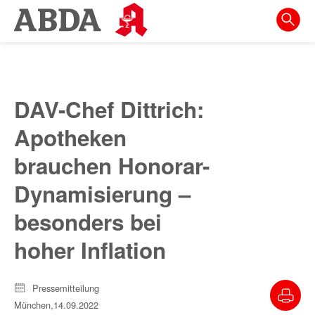
Springe
direkt
zu:
zur
Hauptnavigation
DAV-Chef Dittrich:
zur
Apotheken
Meta-
Navigation
brauchen Honorar-
zum
Dynamisierung –
Inhalt
besonders bei
zur
hoher Inflation
Suche
Pressemitteilung
München,
14.09.2022