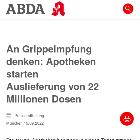
Springe
direkt
zu:
zur
Hauptnavigation
An Grippeimpfung
zur
denken: Apotheken
Meta-
Navigation
starten
zum
Auslieferung von 22
Inhalt
Millionen Dosen
zur
Suche
Pressemitteilung
München,
15.09.2022