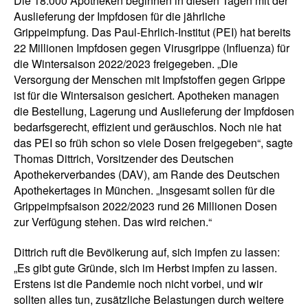
Die 18.000 Apotheken beginnen in diesen Tagen mit der
Auslieferung der Impfdosen für die jährliche
Grippeimpfung. Das Paul-Ehrlich-Institut (PEI) hat bereits
22 Millionen Impfdosen gegen Virusgrippe (Influenza) für
die Wintersaison 2022/2023 freigegeben. „Die
Versorgung der Menschen mit Impfstoffen gegen Grippe
ist für die Wintersaison gesichert. Apotheken managen
die Bestellung, Lagerung und Auslieferung der Impfdosen
bedarfsgerecht, effizient und geräuschlos. Noch nie hat
das PEI so früh schon so viele Dosen freigegeben“, sagte
Thomas Dittrich, Vorsitzender des Deutschen
Apothekerverbandes (DAV), am Rande des Deutschen
Apothekertages in München. „Insgesamt sollen für die
Grippeimpfsaison 2022/2023 rund 26 Millionen Dosen
zur Verfügung stehen. Das wird reichen.“
Dittrich ruft die Bevölkerung auf, sich impfen zu lassen:
„Es gibt gute Gründe, sich im Herbst impfen zu lassen.
Erstens ist die Pandemie noch nicht vorbei, und wir
sollten alles tun, zusätzliche Belastungen durch weitere