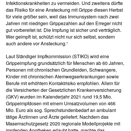
Infektionskrankheiten zu vermeiden. Und zweitens dürfte
das Risiko für eine Ansteckung mit Grippe diesen Herbst
für viele größer sein, weil das Immunsystem nach zwei
Jahren mit niedrigen Grippezahlen auf den Erreger nicht
gut vorbereitet ist. Die Impfung ist sicher und verträglich.
Wer geimpft ist, schützt nicht nur sich selbst, sondern
auch andere vor Ansteckung.“
Laut Ständiger Impfkommission (STIKO) wird eine
Grippeimpfung grundsätzlich für Menschen ab 60 Jahren,
Personen mit chronischen Grundleiden, Schwangere,
Kinder mit chronischen Atemwegserkrankungen sowie
Berufe mit erhöhtem Kontaktrisiko empfohlen. Allein für
die Versicherten der Gesetzlichen Krankenversicherung
(GKV) wurden im Kalenderjahr 2021 rund 19,5 Mio.
Grippeimpfdosen mit einem Umsatzvolumen von 466
Mio. Euro als sog. Sprechstundenbedarf an ambulant
tätige Ärztinnen und Ärzte geliefert. Nachdem das
Masernschutzgesetz 2020 regionale Modellprojekte mit
impfenden Apotheken erlaubt hatte, machte das