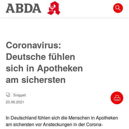
Springe
direkt
zu:
zur
Hauptnavigation
Coronavirus:
zur
Deutsche fühlen
Meta-
Navigation
sich in Apotheken
zum
am sichersten
Inhalt
zur
Snippet
Suche
23.06.2021
In Deutschland fühlen sich die Menschen in Apotheken
am sichersten vor Ansteckungen in der Corona-