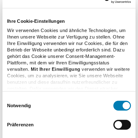
Bundesbürger zu variierenden Themen rund um die
Arzneimittelversorgung befragt. Die Befragung wird von
The Nielsen Company durchgeführt.
Ihre Cookie-Einstellungen
Wir verwenden Cookies und ähnliche Technologien, um
Ihnen unsere Webseite zur Verfügung zu stellen. Ohne
Ihre Einwilligung verwenden wir nur Cookies, die für den
zurück zur Liste
Betrieb der Webseite unbedingt erforderlich sind. Dazu
gehört das Cookie unserer Consent-Management-
Plattform, mit dem wir Ihren Einwilligungsstatus
verwalten.
Mit Ihrer Einwilligung
verwenden wir weitere
Cookies, um zu analysieren, wie Sie unsere Webseite
benutzen und diese daraufhin nutzerfreundlicher zu
Zusatzinformationen
gestalten. Dafür verwenden wir den Dienst etracker.
Dabei werden personenbezogenen Daten wie Ihre IP-
Einwilligungsauswahl
Adresse und Ihr Surfverhalten verarbeitet. Mit einem
Notwendig
Verwandte Nachrichten
Klick auf „Cookies zulassen“ stimmen Sie der
beschriebenen Verwendung der nicht unbedingt
erforderlichen Cookies zu. Über die Schaltfläche „Nur
Präferenzen
notwendige Cookies verwenden“ können Sie die nicht
Apotheken könnten Auffrischungsimpfungen gegen
unbedingt erforderlichen Cookies ablehnen oder über die