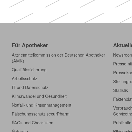
Für Apotheker
Aktuell
Arzneimittelkommission der Deutschen Apotheker
Newsroo
(AMK)
Pressemit
Qualitätssicherung
Pressekon
Arbeitsschutz
Stellung
IT und Datenschutz
Statistik
Klimawandel und Gesundheit
Faktenblä
Notfall- und Krisenmanagement
Verbrauch
Fälschungsschutz securPharm
Servicet
FAQs und Checklisten
Publikati
Referate
Bildservic