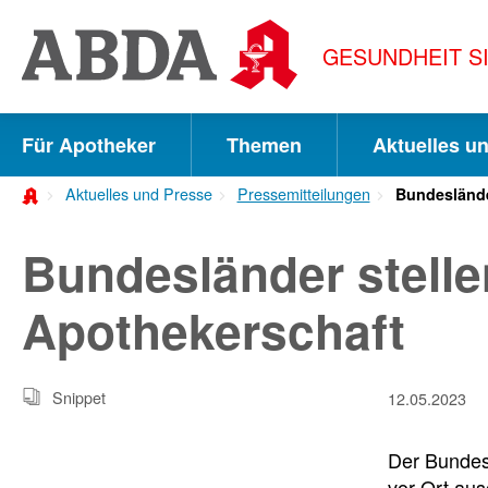
Springe
direkt
GESUNDHEIT S
zu:
zur
Hauptnavigation
Für Apotheker
Themen
Aktuelles u
zur
Aktuelles und Presse
Pressemitteilungen
Bundesländer
Meta-
Navigation
Bundesländer stellen
zum
Apothekerschaft
Inhalt
zur
Snippet
12.05.2023
Suche
Der Bundes
vor Ort au