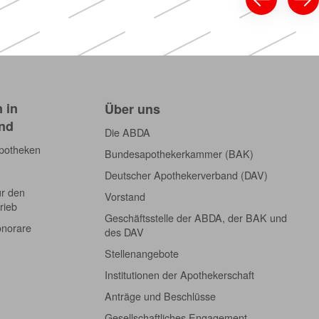
 in
Über uns
nd
Die ABDA
Apotheken
Bundesapothekerkammer (BAK)
Deutscher Apothekerverband (DAV)
ür den
Vorstand
rieb
Geschäftsstelle der ABDA, der BAK und
onorare
des DAV
Stellenangebote
Institutionen der Apothekerschaft
Anträge und Beschlüsse
Gesellschaftliches Engagement