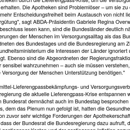
f
 erhalten. Die Apotheken sind Problemlöser – um sie zu
 mehr Entscheidungsfreiheit beim Austausch von nicht li
rgütung", sagt ABDA-Präsidentin Gabriele Regina Over
Tauchen
beschluss lesen kann, sind die Bundesländer deutlich 
Sie
erungen der Menschen im Versorgungsalltag als das Bu
direkt
dneten des Bundestages und die Bundesregierung am Zu
ein
ndheitsministerium die Interessen der Länder ignorier
lgt. Ebenso sind die Abgeordneten der Regierungsfrakti
r sensibel wahrzunehmen – auch sie müssen verstehen, 
he Versorgung der Menschen Unterstützung benötigen."
Leitlinien
Berichtsbogen-
Formulare der
Leitlinien
mittel-Lieferengpassbekämpfungs- und Versorgungsver
und
Arzneimittelkommis
egierung die aktuelle Lieferengpass-Krise entspannen wi
Arbeitshilfen
Meldung
m Bundesrat demnächst auch im Bundestag besprochen
der
von
, dem das Plenum nun gefolgt ist, hatten die Gesundhe
Bundesapothekerkammer
unerwünschten
n zuvor sehr wichtige Forderungen der Apothekerschaft
Arzneimittelwirkungen
 dass der Bundesrat die Bundesregierung dazu aufruft, 
und
Qualitätsmängeln
 gestiegener Kosten und der gestiegenen Inflation anz