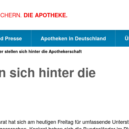
ICHERN.
DIE APOTHEKE.
nd Presse
Apotheken in Deutschland
Ü
 stellen sich hinter die Apothekerschaft
S
S
S
 sich hinter die
c
u
e
h
c
i
n
h
t
rat hat sich am heutigen Freitag für umfassende Unte
sgesprochen. Konkret haben sich die Bundesländer im P