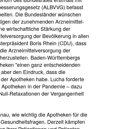
besserungsgesetz (ALBVVG) befasst
beiten. Die Bundesländer wünschen
ltigen der zunehmenden Arzneimittel-
he wirtschaftliche Stärkung der
telversorgung der Bevölkerung in allen
sterpräsident Boris Rhein (CDU), dass
die Arzneimittelversorgung der
icherzustellen. Baden-Württembergs
theken "einen ganz entscheidenden
 aber den Eindruck, dass die
 der Apotheken habe. Lucha forderte
er Apotheken in der Pandemie – dazu
ull-Retaxationen der Vergangenheit
nau, wie wichtig die Apotheken für die
ei Gesundheitsfragen. Derzeit kämpfen
g ihrer Patientinnen und Patienten