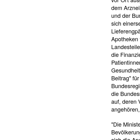
dem Arznei
und der Bu
sich einers
Lieferengpä
Apotheken v
Landesteile
die Finanzi
Patientinne
Gesundheit
Beitrag" fü
Bundesregi
die Bundesr
auf, deren
angehören, 
"Die Minist
Bevölkerung
sich die Ap