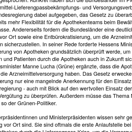
e
e
e
mittel-Lieferengpassbekämpfungs- und Versorgungsver
l
t
ndesregierung dabei aufgegeben, das Gesetz zu überar
eits mehr Flexibilität für die Apothekenteams beim Bewä
l
e
sse. Andererseits fordern die Bundesländer eine deutlic
or Ort sowie eine Entbürokratisierung, um die Arzneimit
z
i
n sicherzustellen. In seiner Rede forderte Hessens Mini
erung von Apotheken grundsätzlich überprüft werde, um 
u
l
n und Patienten durch die Apotheken auch in Zukunft s
sminister Manne Lucha (Grüne) ergänzte, dass die Apo
r die Arzneimittelversorgung haben. Das Gesetz erwecke
g
e
erung nur eine mangelnde Anerkennung für den Einsatz
egierung - auch mit Blick auf den wertvollen Einsatz d
r
n
 Vergütung zu überprüfen. Außerdem müsse das Thema N
so der Grünen-Politiker.
i
Pressedetail
erpräsidentinnen und Ministerpräsidenten wissen sehr ge
f
 vor Ort sind. Sie sind oftmals die erste Anlaufstelle b
otheken durch die Lieferengpass-Krise, um die Versorgun