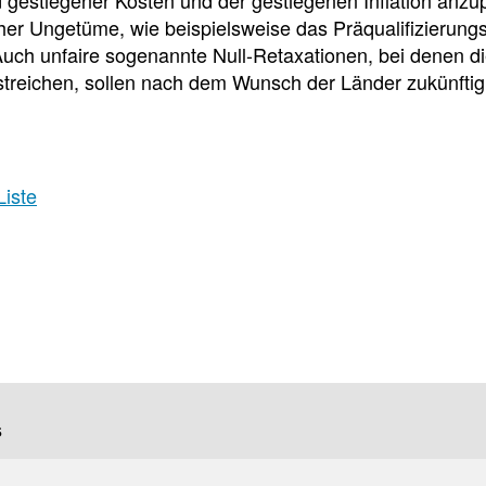
her Ungetüme, wie beispielsweise das Präqualifizierung
Pharmazeutische
 Auch unfaire sogenannte Null-Retaxationen, bei denen 
Dienstleistungen
treichen, sollen nach dem Wunsch der Länder zukünftig 
Apothekenteams
AMK-
können
sich
Nachrichten
auf
Informationen
Themenseiten
Liste
der
über
Institutionen,
die
Behörden
vereinbarten
und
pharmazeutischen
Hersteller
Dienstleistungen
und
die
Rahmenbedingungen
informieren.
Arbeitsschutz
Informationen
s
zum
Arbeitsschutz