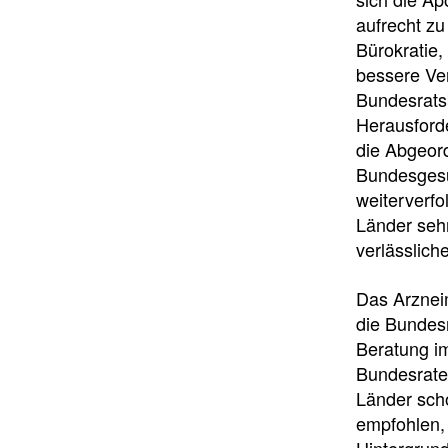
aufrecht zu
Bürokratie,
bessere Ve
Bundesrats
Herausford
die Abgeor
Bundesgesu
weiterverfo
Länder seh
verlässlic
Das Arznei
die Bundesr
Beratung i
Bundesrates
Länder scho
empfohlen,
Hintergrund