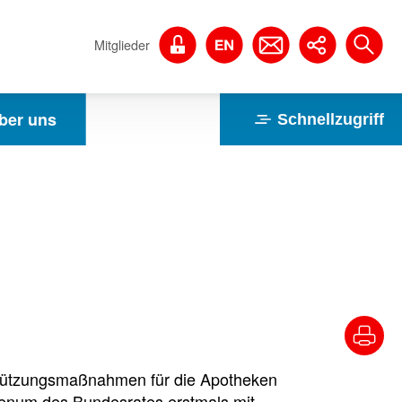
Mitglieder
ber uns
Schnellzugriff
rstützungsmaßnahmen für die Apotheken
lenum des Bundesrates erstmals mit