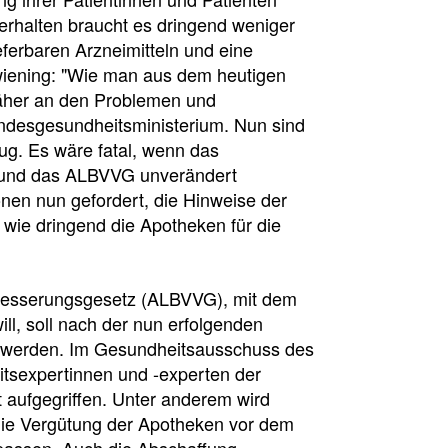
 erhalten braucht es dringend weniger
eferbaren Arzneimitteln und eine
wiening: "Wie man aus dem heutigen
näher an den Problemen und
ndesgesundheitsministerium. Nun sind
g. Es wäre fatal, wenn das
t und das ALBVVG unverändert
onen nun gefordert, die Hinweise der
wie dringend die Apotheken für die
besserungsgesetz (ALBVVG), mit dem
sion
ll, soll nach der nun erfolgenden
 werden. Im Gesundheitsausschuss des
itsexpertinnen und -experten der
 aufgegriffen. Unter anderem wird
die Vergütung der Apotheken vor dem
upassen. Auch die Abschaffung