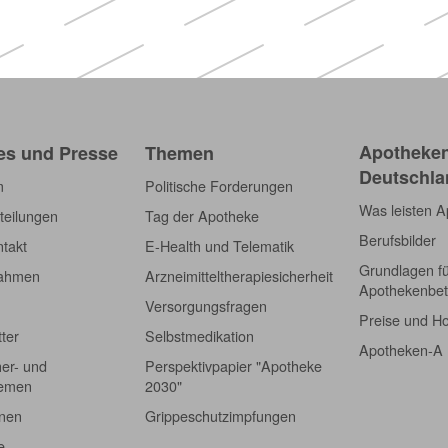
Apotheken
es und Presse
Themen
Deutschla
m
Politische Forderungen
Was leisten 
teilungen
Tag der Apotheke
Berufsbilder
takt
E-Health und Telematik
Grundlagen f
nahmen
Arzneimitteltherapiesicherheit
Apothekenbet
Versorgungsfragen
Preise und H
tter
Selbstmedikation
Apotheken-A
er- und
Perspektivpapier "Apotheke
hemen
2030"
onen
Grippeschutzimpfungen
e