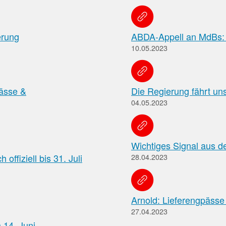
Meldung zum
in
der
Apothekenverzeichnis
Apotheke
und Beitrittserklärung
erung
ABDA-Appell an MdBs: "
zum Rahmenvertrag
10.05.2023
Hier
finden
Sie
FAQ
u.
pässe &
Die Regierung fährt un
„Cannabisgesetz“
a.
04.05.2023
Häufig
den
gestellte
Rahmenvertrag
Fragen
über
und
die
Wichtiges Signal aus 
Antworten
Arzneimittelversorgung
offiziell bis 31. Juli
28.04.2023
zu
sowie
den
die
Neuerungen
TI-
des
Vereinbarung.
Arnold: Lieferengpässe
sog.
„Cannabisgesetzes“
27.04.2023
(für
 14. Juni