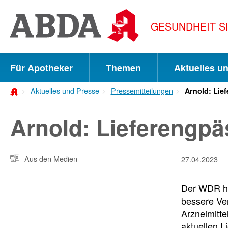
Springe
direkt
GESUNDHEIT S
zu:
zur
Hauptnavigation
Für Apotheker
Themen
Aktuelles u
zur
Aktuelles und Presse
Pressemitteilungen
Arnold: Lie
Meta-
Navigation
Arnold: Lieferengpä
zum
Inhalt
Aus den Medien
27.04.2023
zur
Der WDR hat
Suche
bessere Ve
Arzneimitte
aktuellen 