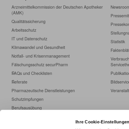
Arzneimittelkommission der Deutschen Apotheker
Newsroo
(AMK)
Pressemit
Qualitätssicherung
Pressekon
Arbeitsschutz
Stellung
IT und Datenschutz
Statistik
Klimawandel und Gesundheit
Faktenblä
Notfall- und Krisenmanagement
Verbrauch
Fälschungsschutz securPharm
Servicet
FAQs und Checklisten
Publikati
Referate
Bildservic
Pharmazeutische Dienstleistungen
Veranstal
Schutzimpfungen
Berufsausübung
Fort- und Weiterbildung
Ihre Cookie-Einstellunge
Kampagneninformationen