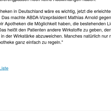
e
e
e
l
t
heken in Deutschland wäre es wichtig, jetzt die erleich
. Das machte ABDA-Vizepräsident Mathias Arnold gegenüb
l
e
ir Apotheken die Möglichkeit haben, die bestehenden Li
as heißt den Patienten andere Wirkstoffe zu geben, de
 in der Wirkstärke abzuweichen. Manches natürlich nur 
z
i
Apotheke ganz einfach zu regeln."
u
l
g
e
Liste
r
n
i
Pressedetail
f