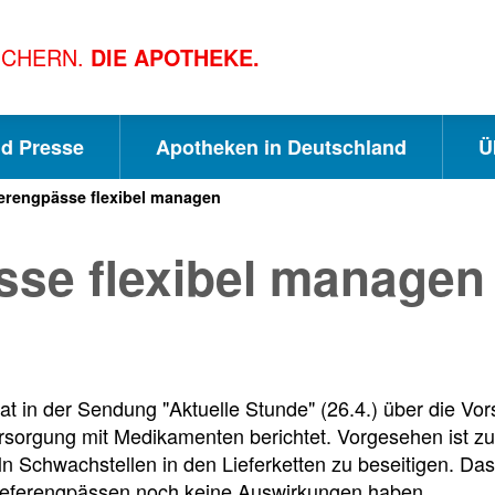
ICHERN.
DIE APOTHEKE.
nd Presse
Apotheken in Deutschland
Ü
ferengpässe flexibel managen
S
S
S
sse flexibel managen
c
u
e
h
c
i
 in der Sendung "Aktuelle Stunde" (26.4.) über die Vo
n
h
t
rsorgung mit Medikamenten berichtet. Vorgesehen ist zu
ln Schwachstellen in den Lieferketten zu beseitigen. Das s
Lieferengpässen noch keine Auswirkungen haben.