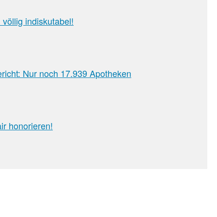
öllig indiskutabel!
richt: Nur noch 17.939 Apotheken
r honorieren!