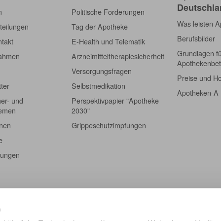
Deutschla
m
Politische Forderungen
Was leisten 
teilungen
Tag der Apotheke
Berufsbilder
takt
E-Health und Telematik
Grundlagen f
nahmen
Arzneimitteltherapiesicherheit
Apothekenbet
Versorgungsfragen
Preise und H
tter
Selbstmedikation
Apotheken-A
er- und
Perspektivpapier "Apotheke
hemen
2030"
onen
Grippeschutzimpfungen
e
tungen
n