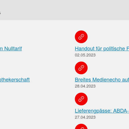
f
s
Tauchen
Sie
direkt
ein
 Nulltarif
Handout für politische
02.05.2023
Leitlinien
Berichtsbogen-
othekerschaft
Breites Medienecho auf
Formulare der
Leitlinien
28.04.2023
und
Arzneimittelkommis
Arbeitshilfen
Meldung
der
von
Bundesapothekerkammer
Lieferengpässe: ABDA-P
unerwünschten
Arzneimittelwirkungen
27.04.2023
und
Qualitätsmängeln