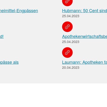
Pharmazeutische
zneimittel-Engpässen
Hubmann: 50 Cent sind v
Dienstleistungen
25.04.2023
Apothekenteams
AMK-
können
sich
Nachrichten
d!
Apothekenwirtschaftsbe
auf
Informationen
Themenseiten
25.04.2023
der
über
Institutionen,
die
Behörden
vereinbarten
und
pharmazeutischen
gpässe als
Laumann: Apotheken fai
Hersteller
Dienstleistungen
20.04.2023
und
die
Rahmenbedingungen
informieren.
Arbeitsschutz
Informationen
zum
Arbeitsschutz