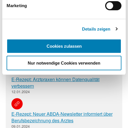
Informationen finden Sie in unseren
Marketing
Datenschutzhinweisen.
E-Rezept: Friedenspflicht mit weiteren
Krankenkassen vereinbart
Impressum
26.01.2024
Details zeigen
DAV fordert Retaxfreiheit für E-Rezepte bis Ende
Cookies zulassen
2024
16.01.2024
Nur notwendige Cookies verwenden
E-Rezept: Arztpraxen können Datenqualität
verbessern
12.01.2024
E-Rezept: Neuer ABDA-Newsletter informiert über
Berufsbezeichnung des Arztes
09.01.2024