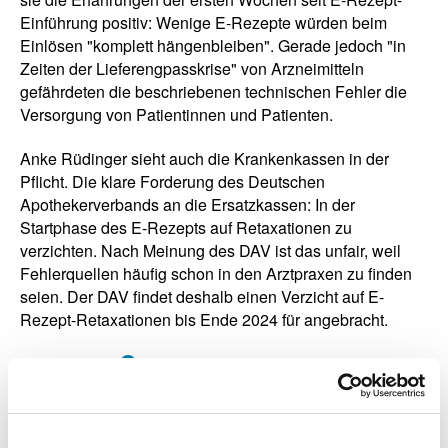
Einführung positiv: Wenige E-Rezepte würden beim
Einlösen "komplett hängenbleiben". Gerade jedoch "in
Zeiten der Lieferengpasskrise" von Arzneimitteln
gefährdeten die beschriebenen technischen Fehler die
Versorgung von Patientinnen und Patienten.
Anke Rüdinger sieht auch die Krankenkassen in der
Pflicht. Die klare Forderung des Deutschen
Apothekerverbands an die Ersatzkassen: In der
Startphase des E-Rezepts auf Retaxationen zu
verzichten. Nach Meinung des DAV ist das unfair, weil
Fehlerquellen häufig schon in den Arztpraxen zu finden
seien. Der DAV findet deshalb einen Verzicht auf E-
Rezept-Retaxationen bis Ende 2024 für angebracht.
Der Artikel im
"Behörden Spiegel"
steht auf Seite 23
der Ausgabe vom Februar 2024. Die Zeitung erscheint
gemäß den eigenen Mediadaten mit einer monatlichen
Druckauflage von 103.000 Exemplaren.