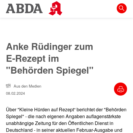
Springe
direkt
zu:
zur
Hauptnavigation
Anke Rüdinger zum
zur
E-Rezept im
Meta-
Navigation
"Behörden Spiegel"
zum
Inhalt
Aus den Medien
08.02.2024
zur
Suche
Über "Kleine Hürden auf Rezept“ berichtet der "Behörden
Spiegel" - die nach eigenen Angaben auflagenstärkste
unabhängige Zeitung für den Öffentlichen Dienst in
Deutschland - in seiner aktuellen Februar-Ausgabe und