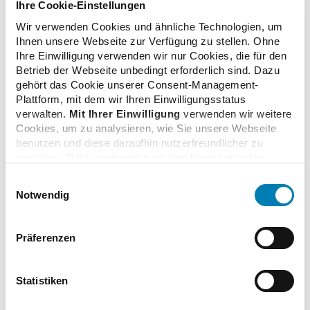
Ihre Cookie-Einstellungen
Wir verwenden Cookies und ähnliche Technologien, um
Ihnen unsere Webseite zur Verfügung zu stellen. Ohne
Ihre Einwilligung verwenden wir nur Cookies, die für den
zurück zur Liste
Betrieb der Webseite unbedingt erforderlich sind. Dazu
gehört das Cookie unserer Consent-Management-
Plattform, mit dem wir Ihren Einwilligungsstatus
verwalten.
Mit Ihrer Einwilligung
verwenden wir weitere
Cookies, um zu analysieren, wie Sie unsere Webseite
benutzen und diese daraufhin nutzerfreundlicher zu
Zusatzinformationen
gestalten. Dafür verwenden wir den Dienst etracker.
Dabei werden personenbezogenen Daten wie Ihre IP-
Einwilligungsauswahl
Adresse und Ihr Surfverhalten verarbeitet. Mit einem
Verwandte Nachrichten
Notwendig
Klick auf „Cookies zulassen“ stimmen Sie der
beschriebenen Verwendung der nicht unbedingt
erforderlichen Cookies zu. Über die Schaltfläche „Nur
Präferenzen
notwendige Cookies verwenden“ können Sie die nicht
Apothekerinnen und Apotheker setzen auf
unbedingt erforderlichen Cookies ablehnen oder über die
Digitalisierung
unteren Regler Ihre persönlichen Bedürfnisse individuell
21.08.2024
Statistiken
einstellen. Sie können Ihre Einwilligung jederzeit mit
Wirkung für die Zukunft widerrufen. Weitere