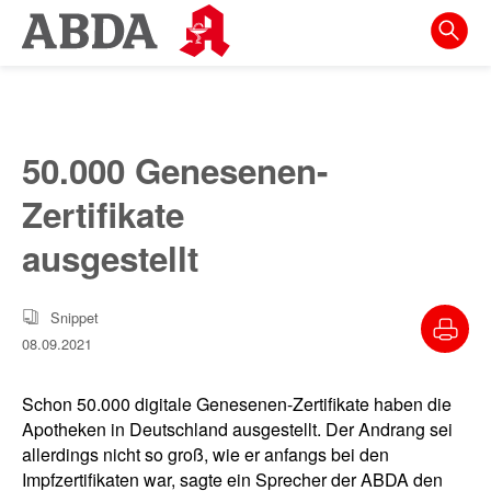
Springe
direkt
zu:
zur
Hauptnavigation
50.000 Genesenen-
zur
Zertifikate
Meta-
Navigation
ausgestellt
zum
Inhalt
Snippet
08.09.2021
zur
Suche
Schon 50.000 digitale Genesenen-Zertifikate haben die
Apotheken in Deutschland ausgestellt. Der Andrang sei
allerdings nicht so groß, wie er anfangs bei den
Impfzertifikaten war, sagte ein Sprecher der ABDA den