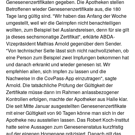
Genesenenzertifikaten gegeben. Die Apotheken stellen
Betroffenen wieder Genesenenzertifikate aus, die 180
Tage lang gültig sind. "Wir haben das Anfang der Woche
umgestellt, weil wir die Geimpfen nicht benachteiligen
wollten, zum Beispiel bei Auslandsreisen, denn für sie gilt
ja dieses sechsmonatige Zertifikat", erklärte ABDA-
Vizepräsident Mathias Arnold gegenüber dem Sender.
"Von technischer Seite lässt sich nicht nachvollziehen, ob
eine Person zum Beispiel zwei Impfungen bekommen hat
und danach erkrankt und wieder genesen ist. Wir
empfehlen allen, sich impfen zu lassen und die
Nachweise in die CovPass-App einzutragen", sagte
Arnold. Die tatsächliche Prüfung der Gültigkeit der
Zertifikate müsse dann im Rahmen anlassbezogener
Kontrollen erfolgen, machte der Apotheker aus Halle klar.
Die seit Mitte Januar ausgestellten Genesenenzertifikate
mit einer Gültigkeit von 90 Tagen könne man sich in der
Apotheke neu ausstellen lassen. Das Robert Koch-Institut
hatte seine Aussagen zum Genesenenstatus kurzfristig
auf der eigenen Homepage präzisiert. Danach gilt das