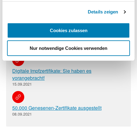
vor
Impressum
16.02.2022
Details zeigen
Cookies zulassen
COVID-19-Impfzertifikate können ausschließlich für
Impfungen ausgestellt werden
12.01.2022
Nur notwendige Cookies verwenden
Digitale Impfzertifikate: Sie haben es
vorangebracht!
15.09.2021
50.000 Genesenen-Zertifikate ausgestellt
08.09.2021