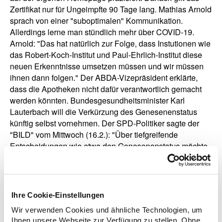
Zertifikat nur für Ungeimpfte 90 Tage lang. Mathias Arnold
sprach von einer "suboptimalen" Kommunikation.
Allerdings lerne man stündlich mehr über COVID-19.
Arnold: "Das hat natürlich zur Folge, dass Instutionen wie
das Robert-Koch-Institut und Paul-Ehrlich-Institut diese
neuen Erkenntnisse umsetzen müssen und wir müssen
ihnen dann folgen." Der ABDA-Vizepräsident erklärte,
dass die Apotheken nicht dafür verantwortlich gemacht
werden könnten. Bundesgesundheitsminister Karl
Lauterbach will die Verkürzung des Genesenenstatus
künftig selbst vornehmen. Der SPD-Politiker sagte der
"BILD" vom Mittwoch (16.2.): "Über tiefgreifende
Entscheidungen wie etwa den Genesenenstatus möchte
ich selbst und direkt entscheiden. Sonst trage ich die
politische Verantwortung für das Handeln anderer". Das
Interview mit Mathias Arnold wurde am Dienstag (15.2.)
gesendet.
Ihre Cookie-Einstellungen
Wir verwenden Cookies und ähnliche Technologien, um
Ihnen unsere Webseite zur Verfügung zu stellen. Ohne