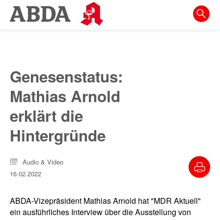
Springe
direkt
zu:
zur
Hauptnavigation
Genesenstatus:
zur
Mathias Arnold
Meta-
Navigation
erklärt die
zum
Hintergründe
Inhalt
zur
Audio & Video
Suche
16.02.2022
ABDA-Vizepräsident Mathias Arnold hat "MDR Aktuell"
ein ausführliches Interview über die Ausstellung von