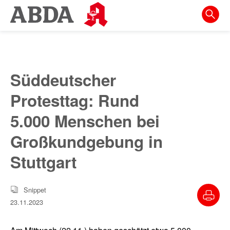
Springe
direkt
zu:
zur
Hauptnavigation
Süddeutscher
zur
Protesttag: Rund
Meta-
Navigation
5.000 Menschen bei
zum
Großkundgebung in
Inhalt
Stuttgart
zur
Suche
Snippet
23.11.2023