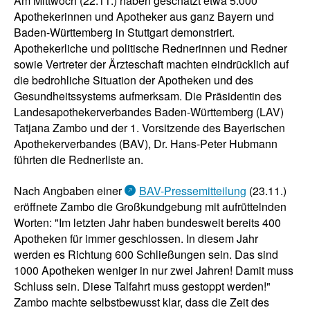
Am Mittwoch (22.11.) haben geschätzt etwa 5.000
Apothekerinnen und Apotheker aus ganz Bayern und
Baden-Württemberg in Stuttgart demonstriert.
Apothekerliche und politische Rednerinnen und Redner
sowie Vertreter der Ärzteschaft machten eindrücklich auf
die bedrohliche Situation der Apotheken und des
Gesundheitssystems aufmerksam. Die Präsidentin des
Landesapothekerverbandes Baden-Württemberg (LAV)
Tatjana Zambo und der 1. Vorsitzende des Bayerischen
Apothekerverbandes (BAV), Dr. Hans-Peter Hubmann
führten die Rednerliste an.
Nach Angbaben einer
BAV-Pressemitteilung
(23.11.)
eröffnete Zambo die Großkundgebung mit aufrüttelnden
Worten: "Im letzten Jahr haben bundesweit bereits 400
Apotheken für immer geschlossen. In diesem Jahr
werden es Richtung 600 Schließungen sein. Das sind
1000 Apotheken weniger in nur zwei Jahren! Damit muss
Schluss sein. Diese Talfahrt muss gestoppt werden!"
Zambo machte selbstbewusst klar, dass die Zeit des