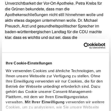
Unverzichtbarkeit der Vor-Ort-Apotheke. Petra Krebs für
die Grünen bekundete, dass man die
Apothekenschließungen nicht still hinnehmen wolle und
aktiv etwas dagegen unternehmen wolle. Dr. Michael
Preusch, Arzt und gesundheitspolitischer Sprecher im
baden-württembergischen Landtag für die CDU machte
klar, dass es wichtig und gut sei, dass die
Apothekerschaft heute laut und hörbar für ihre
Forderungen auf die Straße gegangen sei. Er erklärte,
dass die Stärkung der Vor-Ort-Apotheken das primäre
politische Ziel zu sein habe. Als gesundheitspolitischer
Ihre Cookie-Einstellungen
Sprecher der FDP/DVP-Fraktion im Landtag Jochen
Wir verwenden Cookies und ähnliche Technologien, um
Haußmann forderte Bundesgesundheitsminister Karl
Ihnen unsere Webseite zur Verfügung zu stellen. Ohne
Lauterbach dazu auf, seinen Turbo einzuschalten, denn
Ihre Einwilligung verwenden wir nur Cookies, die für den
"Es ist 5 nach 12 für die Apotheken! Die Forderungen der
Betrieb der Webseite unbedingt erforderlich sind. Dazu
Apotheken sind bekannt. Es ist an der Zeit, dass man in
gehört das Cookie unserer Consent-Management-
den Dialog geht." Zuletzt sprach Florian Wahl von der
Plattform, mit dem wir Ihren Einwilligungsstatus
SPD, der Vorsitzender des Gesundheitsausschusses im
verwalten.
Mit Ihrer Einwilligung
verwenden wir weitere
baden-württembergischen Landtag ist. Er lobte die
Cookies, um zu analysieren, wie Sie unsere Webseite