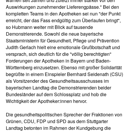
warnen seit Jahren und zuletzt immer stärker vor den
Auswirkungen zunehmender Lieferengpässe." Bei den
kompletten Teams in den Apotheken sei nun "der Punkt
erreicht, der das Fass endgültig zum Überlaufen bringt",
so Hubmann weiter mit Blick auf tausende
Demonstrierende. Sowohl die neue bayerische
Staatsministerin für Gesundheit, Pflege und Prävention
Judith Gerlach hielt eine emotionale Grußbotschaft und
versprach, sich deutlich für die "völlig berechtigten"
Forderungen der Apotheken in Bayern und Baden-
Württemberg einzusetzen. Ebenso mit großer Solidarität
begrüßte in einem Einspieler Bernhard Seidenath (CSU)
als Vorsitzender des Gesundheitsausschusses im
bayerischen Landtag die Demonstrierenden beider
Bundesländer auf dem Schlossplatz und hob die
Wichtigkeit der Apotheker:innen hervor.
Die gesundheitspolitischen Sprecher der Fraktionen von
Grünen, CDU, FDP und SPD aus dem Stuttgarter
Landtag betonten im Rahmen der Kundgebung die