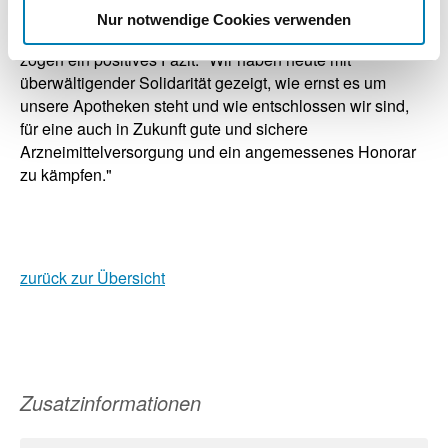
LAV-Chefin Tatjana Zambo und der BAV-Vorsitzende Dr.
Nur notwendige Cookies verwenden
Hans-Peter Hubmann beendeten die Veranstaltung und
zogen ein positives Fazit: "Wir haben heute mit
überwältigender Solidarität gezeigt, wie ernst es um
unsere Apotheken steht und wie entschlossen wir sind,
für eine auch in Zukunft gute und sichere
Arzneimittelversorgung und ein angemessenes Honorar
zu kämpfen."
zurück zur Übersicht
Zusatzinformationen