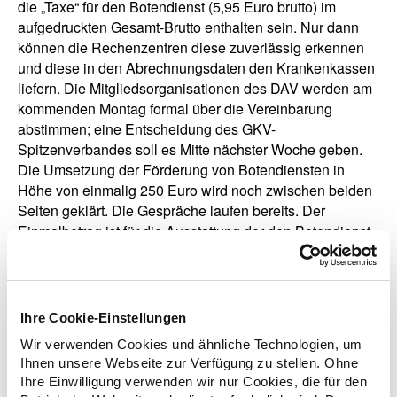
die „Taxe“ für den Botendienst (5,95 Euro brutto) im
aufgedruckten Gesamt-Brutto enthalten sein. Nur dann
können die Rechenzentren diese zuverlässig erkennen
und diese in den Abrechnungsdaten den Krankenkassen
liefern. Die Mitgliedsorganisationen des DAV werden am
kommenden Montag formal über die Vereinbarung
abstimmen; eine Entscheidung des GKV-
Spitzenverbandes soll es Mitte nächster Woche geben.
Die Umsetzung der Förderung von Botendiensten in
Höhe von einmalig 250 Euro wird noch zwischen beiden
Seiten geklärt. Die Gespräche laufen bereits. Der
Einmalbetrag ist für die Ausstattung der den Botendienst
ausführenden Personen mit Schutzkleidung und
Desinfektionsmitteln vorgesehen.
Ihre Cookie-Einstellungen
Wir verwenden Cookies und ähnliche Technologien, um
zurück zur Übersicht
Ihnen unsere Webseite zur Verfügung zu stellen. Ohne
Ihre Einwilligung verwenden wir nur Cookies, die für den