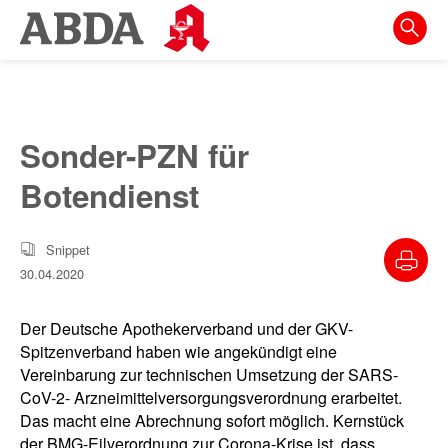
Springe
direkt
zu:
zur
Hauptnavigation
Sonder-PZN für
zur
Botendienst
Meta-
Navigation
Snippet
zum
30.04.2020
Inhalt
zur
Der Deutsche Apothekerverband und der GKV-
Suche
Spitzenverband haben wie angekündigt eine
Vereinbarung zur technischen Umsetzung der SARS-
CoV-2- Arzneimittelversorgungsverordnung erarbeitet.
Das macht eine Abrechnung sofort möglich. Kernstück
der BMG-Eilverordnung zur Corona-Krise ist, dass