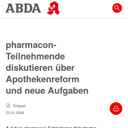
Springe
direkt
zu:
zur
Hauptnavigation
pharmacon-
zur
Teilnehmende
Meta-
Navigation
diskutieren über
zum
Apothekenreform
Inhalt
und neue Aufgaben
zur
Suche
Snippet
22.01.2026