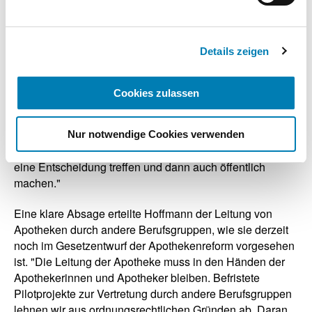
Datenschutzhinweisen.
Approbationsordnung arbeite. Das Studium müsse
attraktiv bleiben. Hoffmann: "Wir bleiben dabei, es muss
Impressum
zügig voran gehen. Die Themen Ausbildung und
Details zeigen
Nachwuchs liegen uns sehr am Herzen. Wir müssen
weiterhin Werbung machen für unseren Beruf. Wir wollen
es PTAs einfacher machen, Pharmazie zu studieren.
Cookies zulassen
Dazu werden wir der Politik Vorschläge machen." Auf die
Frage eines Teilnehmer zur Nachweispflicht in der
Fortbildung forderte Fedders: "Wir brauchen die
Nur notwendige Cookies verwenden
Nachweispflicht! Wir werden innerhalb der BAK sehr bald
eine Entscheidung treffen und dann auch öffentlich
machen."
Eine klare Absage erteilte Hoffmann der Leitung von
Apotheken durch andere Berufsgruppen, wie sie derzeit
noch im Gesetzentwurf der Apothekenreform vorgesehen
ist. "Die Leitung der Apotheke muss in den Händen der
Apothekerinnen und Apotheker bleiben. Befristete
Pilotprojekte zur Vertretung durch andere Berufsgruppen
lehnen wir aus ordnungsrechtlichen Gründen ab. Daran