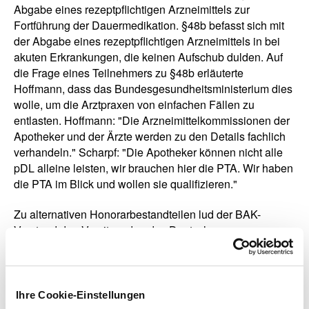
Abgabe eines rezeptpflichtigen Arzneimittels zur
Fortführung der Dauermedikation. §48b befasst sich mit
der Abgabe eines rezeptpflichtigen Arzneimittels in bei
akuten Erkrankungen, die keinen Aufschub dulden. Auf
die Frage eines Teilnehmers zu §48b erläuterte
Hoffmann, dass das Bundesgesundheitsministerium dies
wolle, um die Arztpraxen von einfachen Fällen zu
entlasten. Hoffmann: "Die Arzneimittelkommissionen der
Apotheker und der Ärzte werden zu den Details fachlich
verhandeln." Scharpf: "Die Apotheker können nicht alle
pDL alleine leisten, wir brauchen hier die PTA. Wir haben
die PTA im Blick und wollen sie qualifizieren."
Zu alternativen Honorarbestandteilen lud der BAK-
Vorstand den Vorsitzenden des Deutschen
Apothekenverbands (DAV), Dr. Hans-Peter Hubmann, zu
einem Statement ein. Hubmann: "Im Koalitionsvertrag
sind die 9,50 als Fixum gesetzt, und das fordern wir
vehement. Auf die Höhe des Fixums hat der Bundestag
Ihre Cookie-Einstellungen