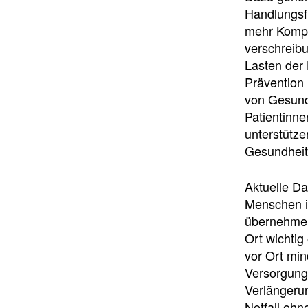
Handlungsfr
mehr Kompet
verschreibu
Lasten der 
Prävention 
von Gesundh
Patientinne
unterstütze
Gesundheit
Aktuelle Da
Menschen i
übernehmen 
Ort wichtig
vor Ort mi
Versorgung
Verlängerun
Notfall ohn