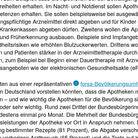
f
eiheiten erhalten. Im Nacht- und Notdienst sollen Apot
enzen erhalten. Sie sollen beispielsweise bei ausgewä
ngspflichtige Arzneimittel direkt abgeben und für Kinder d
Tauchen
Krankenkassen abgeben dürfen. Zweitens wollen die Apo
Sie
und Früherkennung ausbauen. Beispiele sind Impfangebote
direkt
eitsrisiken wie erhöhten Blutzuckerwerten. Drittens wol
ein
n und Patienten stärker in der Arzneimitteltherapie durc
n, zum Beispiel bei Beginn einer Dauertherapie mit Arznei
sangeboten wie der elektronischen Gesundheitsakte (eP
Leitlinien
Berichtsbogen-
ten aus einer repräsentativen
forsa-Bevölkerungsumf
Formulare der
n Deutschland vorstellen könnten, dass die Apotheken
Leitlinien
und
Arzneimittelkommis
– und wie wichtig die Apotheken für die Bevölkerung si
Arbeitshilfen
 oder sehr wichtig. Rund zwei Drittel der Bundesbürgeri
Meldung
der
von
ndestens einmal pro Monat. Die Mehrheit der Bundesbür
Bundesapothekerkammer
unerwünschten
sleistungen der Apotheke vor Ort in Anspruch nehmen.
Arzneimittelwirkungen
g bestimmter Rezepte (81 Prozent), die Abgabe verschre
und
e vorherigen Arztbesuch (65 Prozent) und die Tests auf I
Qualitätsmängeln