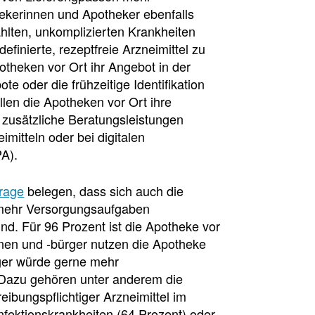
hekerinnen und Apotheker ebenfalls
hlten, unkomplizierten Krankheiten
efinierte, rezeptfreie Arzneimittel zu
theken vor Ort ihr Angebot in der
 oder die frühzeitige Identifikation
len die Apotheken vor Ort ihre
h zusätzliche Beratungsleistungen
mitteln oder bei digitalen
A).
rage
belegen, dass sich auch die
 mehr Versorgungsaufgaben
sion
nd. Für 96 Prozent ist die Apotheke vor
nnen und -bürger nutzen die Apotheke
ger würde gerne mehr
 Dazu gehören unter anderem die
ibungspflichtiger Arzneimittel im
nfektionskrankheiten (64 Prozent) oder