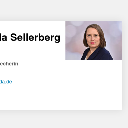
la Sellerberg
recherin
bda.de