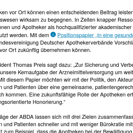
e
e
e
ken vor Ort können einen entscheidenden Beitrag leiste
l
t
swesen wirksam zu begegnen. In Zeiten knapper Ressour
nnen und Apotheker als hochqualifizierter akademischer
l
e
nutzt werden. Mit dem
Positionspapier „In eine gesund
desvereinigung Deutscher Apothekerverbände Vorschlä
z
i
vor Ort zukünftig übernehmen können.
u
l
dent Thomas Preis sagt dazu: „Zur Sicherung und Verb
 unsere Kernaufgabe der Arzneimittelversorgung um weit
g
e
Mit diesem Papier möchten wir mit der Politik, den Akt
en und Patienten über eine gemeinsame, patientengerec
r
n
h kommen. Eine zukunftsfähige Rolle der Apotheken erfo
ungsorientierte Honorierung.“
i
äge der ABDA lassen sich mit drei Zielen zusammenfasse
Pressedetail
f
n und Patienten schneller und mit weniger Bürokratie mi
t zum Beispiel, dass die Apotheken bei der Bewältigun