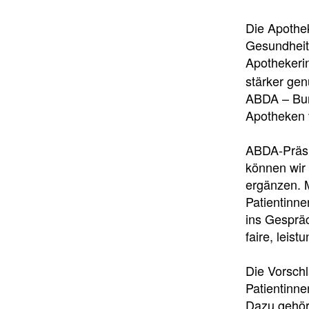
Die Apothe
Gesundheit
Apothekeri
stärker ge
ABDA – Bun
Apotheken 
ABDA-Präsi
können wir
ergänzen. 
Patientinn
ins Gespräc
faire, leist
Die Vorschl
Patientinne
Dazu gehör