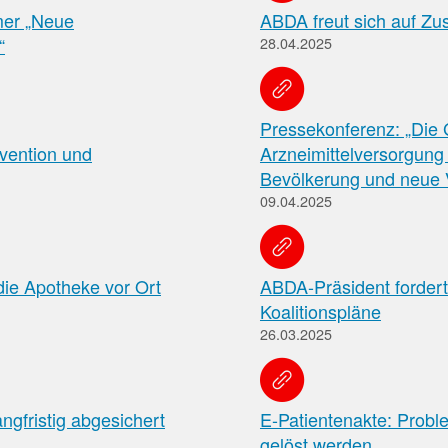
Meldung zum
in
er „Neue
ABDA freut sich auf Z
der
Apothekenverzeichnis
“
28.04.2025
Apotheke
und Beitrittserklärung
zum Rahmenvertrag
Hier
Pressekonferenz: „Die
finden
vention und
Arzneimittelversorgung
Sie
FAQ
Bevölkerung und neue 
u.
„Cannabisgesetz“
a.
09.04.2025
Häufig
den
gestellte
Rahmenvertrag
Fragen
über
und
die
die Apotheke vor Ort
ABDA-Präsident forder
Antworten
Arzneimittelversorgung
Koalitionspläne
zu
sowie
26.03.2025
den
die
Neuerungen
TI-
des
Vereinbarung.
sog.
„Cannabisgesetzes“
gfristig abgesichert
E-Patientenakte: Prob
(für
gelöst werden