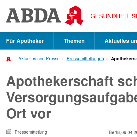
Springe
direkt
GESUNDHEIT S
zu:
zur
Hauptnavigation
Für Apotheker
Themen
Aktuelles u
zur
Aktuelles und Presse
Pressemitteilungen
Apothekersc
Meta-
Navigation
Apothekerschaft sc
zum
Versorgungsaufgabe
Inhalt
zur
Ort vor
Suche
Pressemitteilung
Berlin,
09.04.2