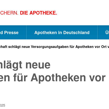
ICHERN.
DIE APOTHEKE.
nd Presse
Apotheken in Deutschland
Ü
haft schlägt neue Versorgungsaufgaben für Apotheken vor Ort 
S
S
S
hlägt neue
c
u
e
n für Apotheken vor
h
c
i
n
h
t
025