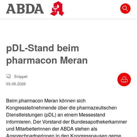
Springe
direkt
zu:
zur
Hauptnavigation
pDL-Stand beim
zur
pharmacon Meran
Meta-
Navigation
Snippet
zum
03.06.2026
Inhalt
zur
Beim pharmacon Meran können sich
Suche
Kongressteilnehmende über die pharmazeutischen
Dienstleistungen (pDL) an einem Messestand
informieren. Der Vorstand der Bundesapothekerkammer
und Mitarbeiterinnen der ABDA stehen als
Ansprechpartnerinnen in den Kongresspausen gerne