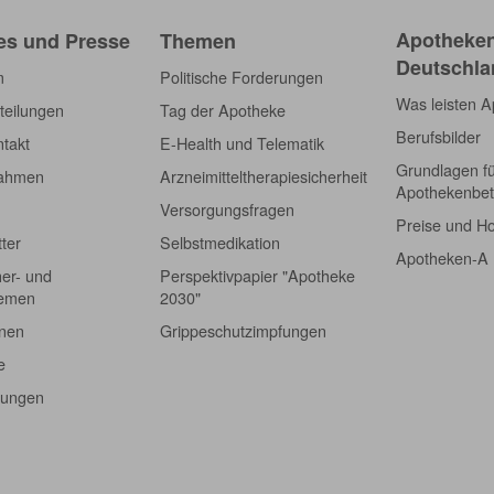
Apotheken
es und Presse
Themen
Deutschla
m
Politische Forderungen
Was leisten 
teilungen
Tag der Apotheke
Berufsbilder
takt
E-Health und Telematik
Grundlagen f
nahmen
Arzneimitteltherapiesicherheit
Apothekenbet
Versorgungsfragen
Preise und H
tter
Selbstmedikation
Apotheken-A
er- und
Perspektivpapier "Apotheke
hemen
2030"
onen
Grippeschutzimpfungen
e
tungen