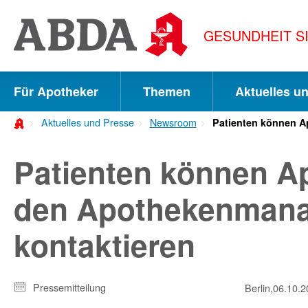
Springe
direkt
GESUNDHEIT S
zu:
zur
Hauptnavigation
Für Apotheker
Themen
Aktuelles u
zur
Aktuelles und Presse
Newsroom
Patienten können Ap
Meta-
Navigation
Patienten können Ap
zum
den Apothekenmanag
Inhalt
kontaktieren
zur
Suche
Pressemitteilung
Berlin,
06.10.2