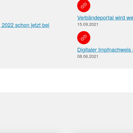
Pharmazeutische
Verbändeportal wird we
Dienstleistungen
2022 schon jetzt bei
15.09.2021
Apothekenteams
AMK-
können
sich
Nachrichten
auf
Informationen
Digitaler Impfnachweis 
Themenseiten
der
über
08.06.2021
Institutionen,
die
Behörden
vereinbarten
und
pharmazeutischen
Hersteller
Dienstleistungen
und
die
Rahmenbedingungen
informieren.
Arbeitsschutz
Informationen
zum
Arbeitsschutz