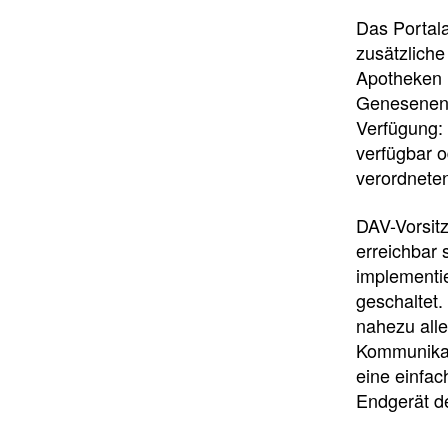
Das Portal
zusätzliche
Apotheken i
Genesenenze
Verfügung: 
verfügbar o
verordneten
DAV-Vorsit
erreichbar
implementi
geschaltet.
nahezu alle
Kommunikat
eine einfa
Endgerät d