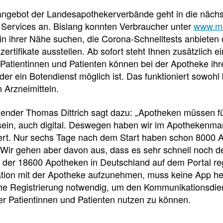
e
e
e
angebot der Landesapothekerverbände geht in die nächst
l
t
 Services an. Bislang konnten Verbraucher unter
www.me
n ihrer Nähe suchen, die Corona-Schnelltests anbieten o
l
e
rtifikate ausstellen. Ab sofort steht Ihnen zusätzlich 
Patientinnen und Patienten können bei der Apotheke ihr
z
i
der ein Botendienst möglich ist. Das funktioniert sowohl 
 Arzneimitteln.
u
l
zender Thomas Dittrich sagt dazu: „Apotheken müssen fü
 sein, auch digital. Deswegen haben wir im Apothekenm
g
e
ert. Nur sechs Tage nach dem Start haben schon 8000 Ap
 Wir gehen aber davon aus, dass es sehr schnell noch de
r
n
 der 18600 Apotheken in Deutschland auf dem Portal regi
ion mit der Apotheke aufzunehmen, muss keine App heru
i
che Registrierung notwendig, um den Kommunikationsdien
Newsdetail
er Patientinnen und Patienten nutzen zu können.
f