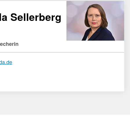
la Sellerberg
recherin
bda.de