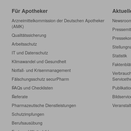
Für Apotheker
Aktuell
Arzneimittelkommission der Deutschen Apotheker
Newsroo
(AMK)
Pressemit
Qualitätssicherung
Pressekon
Arbeitsschutz
Stellung
IT und Datenschutz
Statistik
Klimawandel und Gesundheit
Faktenblä
Notfall- und Krisenmanagement
Verbrauch
Fälschungsschutz securPharm
Servicet
FAQs und Checklisten
Publikati
Referate
Bildservic
Pharmazeutische Dienstleistungen
Veranstal
Schutzimpfungen
Berufsausübung