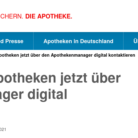
ICHERN.
DIE APOTHEKE.
nd Presse
Apotheken in Deutschland
Ü
otheken jetzt über den Apothekenmanager digital kontaktieren
S
S
S
otheken jetzt über
c
u
e
er digital
h
c
i
n
h
t
021