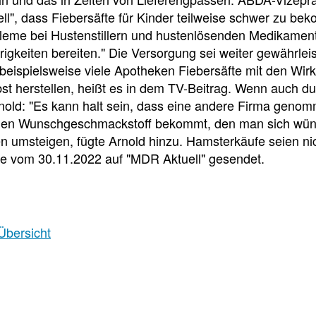
e
e
e
l", dass Fiebersäfte für Kinder teilweise schwer zu bek
l
t
bleme bei Hustenstillern und hustenlösenden Medikamen
igkeiten bereiten." Die Versorgung sei weiter gewährlei
l
e
eispielsweise viele Apotheken Fiebersäfte mit den Wirk
bst herstellen, heißt es in dem TV-Beitrag. Wenn auch 
z
i
rnold: "Es kann halt sein, dass eine andere Firma geno
den Wunschgeschmackstoff bekommt, den man sich wüns
u
l
en umsteigen, fügte Arnold hinzu. Hamsterkäufe seien ni
e vom 30.11.2022 auf "MDR Aktuell" gesendet.
g
e
r
n
Übersicht
i
Newsdetail
f