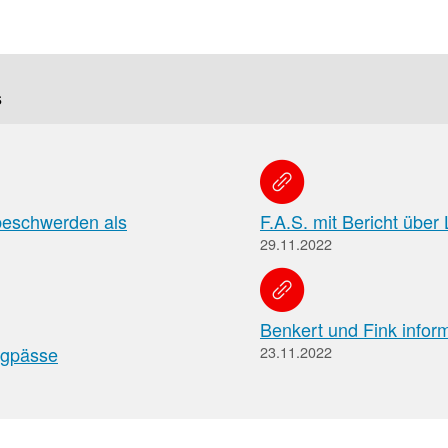
f
Tauchen
s
Sie
direkt
ein
beschwerden als
F.A.S. mit Bericht über
29.11.2022
Leitlinien
Berichtsbogen-
Formulare der
Leitlinien
und
Arzneimittelkommis
Benkert und Fink infor
Arbeitshilfen
Meldung
ngpässe
der
23.11.2022
von
Bundesapothekerkammer
unerwünschten
Arzneimittelwirkungen
und
Qualitätsmängeln