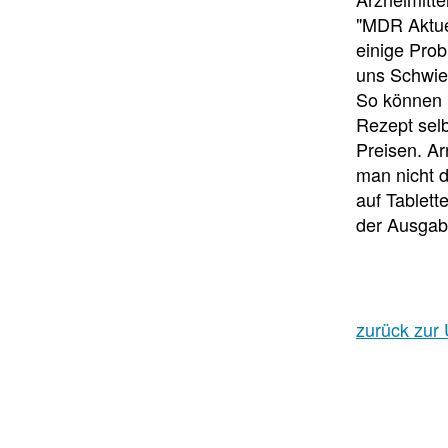
"MDR Aktuel
einige Pro
uns Schwier
So können b
Rezept sel
Preisen. A
man nicht 
auf Tablett
der Ausgab
zurück zur 