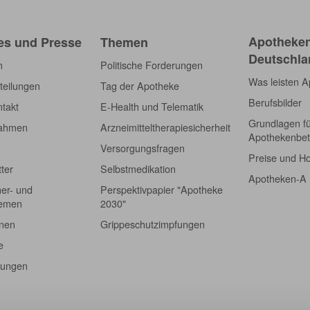
Apotheken)
Apotheken
es und Presse
Themen
Deutschla
m
Politische Forderungen
Was leisten 
teilungen
Tag der Apotheke
Berufsbilder
takt
E-Health und Telematik
Grundlagen f
nahmen
Arzneimitteltherapiesicherheit
Apothekenbet
Versorgungsfragen
Preise und H
tter
Selbstmedikation
Apotheken-A
er- und
Perspektivpapier "Apotheke
hemen
2030"
onen
Grippeschutzimpfungen
e
tungen