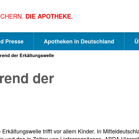
ICHERN.
DIE APOTHEKE.
nd Presse
Apotheken in Deutschland
Ü
rend der Erkältungswelle
S
S
S
rend der
c
u
e
h
c
i
n
h
t
e Erkältungswelle trifft vor allem Kinder. In Mitteldeutsc
eln und das in Zeiten von Lieferengpässen. ABDA-Vizepr