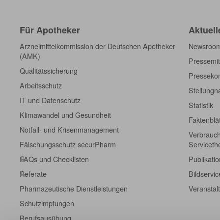
Für Apotheker
Aktuell
Arzneimittelkommission der Deutschen Apotheker
Newsroo
(AMK)
Pressemit
Qualitätssicherung
Pressekon
Arbeitsschutz
Stellung
IT und Datenschutz
Statistik
Klimawandel und Gesundheit
Faktenblä
Notfall- und Krisenmanagement
Verbrauch
Fälschungsschutz securPharm
Servicet
FAQs und Checklisten
Publikati
Referate
Bildservic
Pharmazeutische Dienstleistungen
Veranstal
Schutzimpfungen
Berufsausübung