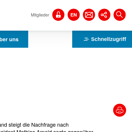
Mitglieder
ber uns
Schnellzugriff
hland steigt die Nachfrage nach
äsident Mathias Arnold sagte gegenüber