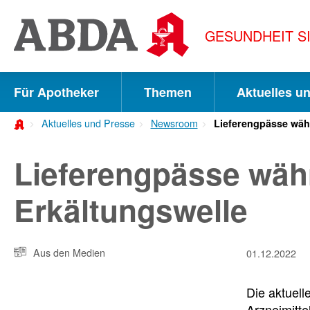
Springe
direkt
GESUNDHEIT S
zu:
zur
Hauptnavigation
Für Apotheker
Themen
Aktuelles u
zur
Aktuelles und Presse
Newsroom
Lieferengpässe wäh
Meta-
Navigation
Lieferengpässe wäh
zum
Erkältungswelle
Inhalt
zur
Aus den Medien
01.12.2022
Suche
Die aktuell
Arzneimitt