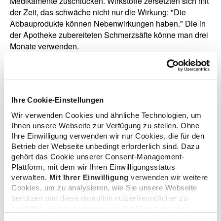
Medikamente zuschlucken. Wirkstoffe zersetzten sich mit
der Zeit, das schwäche nicht nur die Wirkung: "Die
Abbauprodukte können Nebenwirkungen haben." Die in
der Apotheke zubereiteten Schmerzsäfte könne man drei
Monate verwenden.
zurück zur Übersicht
Ihre Cookie-Einstellungen
Wir verwenden Cookies und ähnliche Technologien, um
Ihnen unsere Webseite zur Verfügung zu stellen. Ohne
Ihre Einwilligung verwenden wir nur Cookies, die für den
Betrieb der Webseite unbedingt erforderlich sind. Dazu
Zusatzinformationen
gehört das Cookie unserer Consent-Management-
Plattform, mit dem wir Ihren Einwilligungsstatus
verwalten.
Mit Ihrer Einwilligung
verwenden wir weitere
Cookies, um zu analysieren, wie Sie unsere Webseite
Verwandte Nachrichten
benutzen und diese daraufhin nutzerfreundlicher zu
gestalten. Dafür verwenden wir den Dienst etracker.
Dabei werden personenbezogenen Daten wie Ihre IP-