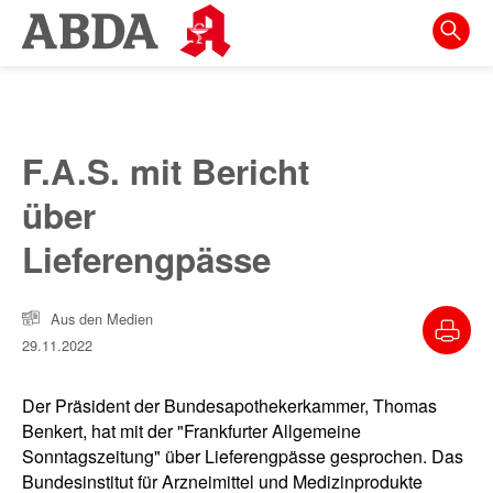
Springe
direkt
zu:
zur
Hauptnavigation
F.A.S. mit Bericht
zur
über
Meta-
Navigation
Lieferengpässe
zum
Inhalt
Aus den Medien
29.11.2022
zur
Suche
Der Präsident der Bundesapothekerkammer, Thomas
Benkert, hat mit der "Frankfurter Allgemeine
Sonntagszeitung" über Lieferengpässe gesprochen. Das
Bundesinstitut für Arzneimittel und Medizinprodukte