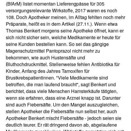
(BfArM) listet momentan Lieferengpässe für 305
versorgungsrelevante Wirkstoffe, 2017 waren es noch
108. Doch Apotheker meinen, im Alltag fehlten noch mehr
Präparate, heißt es in dem Artikel (27.11.). Wenn etwa
Thomas Benkert morgens seine Apotheke öffnet, kann er
sich nicht sicher sein, welche Medikamente er heute für
seine Kunden bestellen kann. So sei das gängige
Magenschutzmittel Pantoprazol nicht mehr zu
bekommen, wie auch Hustensäfte und
Bluthochdruckmittel. Stellenweise fehlen Antibiotika für
Kinder, Anfang des Jahres Tamoxifen für
Brustkrebspatientinnen. "Viele Medikamente sind
betroffen, die man laufend braucht", sagt Benkert und
berichtet, dass viele Menschen Hamsterkäufe tätigten,
wenn sie erfahren, dass eine Arznei knapp ist. Darunter
sind auch Fiebersäfte. Um den Mangel auszugleichen,
stellen Apotheker die Fiebersäfte nun selbst her, auch
Apotheker Benkert mischt Fiebersäfte - jedoch seien sie
deutlich teurer. Er rät dringend davon ab, abgelaufene